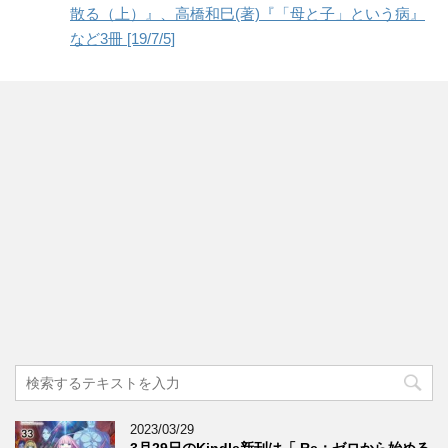
散る（上）』、高橋和巳(著)『「母と子」という病』
など3冊 [19/7/5]
2023/03/29
3月29日のKindle新刊は「 Re：ゼロから始める