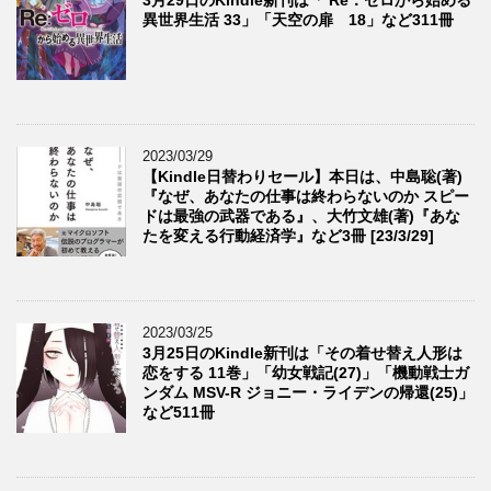
異世界生活 33」「天空の扉 18」など311冊
2023/03/29
【Kindle日替わりセール】本日は、中島聡(著)
『なぜ、あなたの仕事は終わらないのか スピー
ドは最強の武器である』、大竹文雄(著)『あな
たを変える行動経済学』など3冊 [23/3/29]
2023/03/25
3月25日のKindle新刊は「その着せ替え人形は
恋をする 11巻」「幼女戦記(27)」「機動戦士ガ
ンダム MSV-R ジョニー・ライデンの帰還(25)」
など511冊