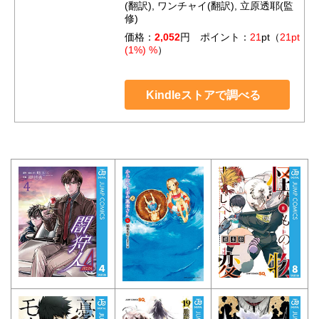
(翻訳), ワンチャイ(翻訳), 立原透耶(監
修)
価格：
2,052
円 ポイント：
21
pt（
21pt
(1%) %
）
Kindleストアで調べる