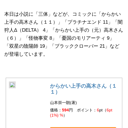
本日は小説に「三体」などが、コミックに「からかい
上手の高木さん（１１）」「プラチナエンド 11」「闇
狩人Δ（DELTA） 4」「からかい上手の（元）高木さん
（６）」「怪物事変 8」「憂国のモリアーティ 9」
「双星の陰陽師 19」「ブラッククローバー 21」など
が登場しています。
からかい上手の高木さん（１
１）
山本崇一朗(著)
価格：
594
円 ポイント：
6
pt（
6pt
(1%) %
）