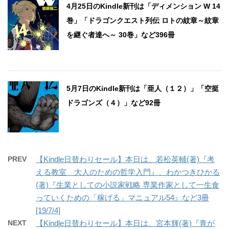
4月25日のKindle新刊は「ディメンション W 14
巻」「ドラゴンクエスト列伝 ロトの紋章～紋章
を継ぐ者達へ～ 30巻」など396冊
5月7日のKindle新刊は「亜人（１２）」「空挺
ドラゴンズ（４）」など92冊
PREV
【Kindle日替わりセール】本日は、若松英輔(著)『考
える教室 大人のための哲学入門』、わかつきひかる
(著)『生業としての小説家戦略 専業作家として一生食
っていくための「稼げる」マニュアル54』など3冊
[19/7/4]
NEXT
【Kindle日替わりセール】本日は、宮本輝(著)『青が