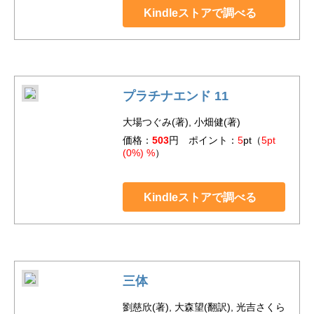
Kindleストアで調べる
プラチナエンド 11
大場つぐみ(著), 小畑健(著)
価格：
503
円 ポイント：
5
pt（
5pt
(0%) %
）
Kindleストアで調べる
三体
劉慈欣(著), 大森望(翻訳), 光吉さくら