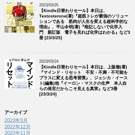
2023/03/25
【Kindle日替わりセール】本日は、
Testosterone(著)『超筋トレが最強のソリュー
ションである 筋肉が人生を変える超科学的な
理由』、平山令明(著)『暗記しないで化学入
門 新訂版 電子を見れば化学はわかる』など3
冊 [23/3/25]
2023/03/24
【Kindle日替わりセール】本日は、上阪徹(著)
『マインド・リセット 不安・不満・不可能を
プラスに変える思考習慣』、ジェシカ・イース
ト(編集)他『イーロン・マスクの生声 本人自
らの発言だからこそ見える真実』など3冊
[23/3/24]
アーカイブ
2023年3月
2022年12月
2022年11月