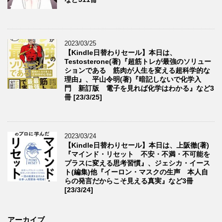
2023/03/25
【Kindle日替わりセール】本日は、
Testosterone(著)『超筋トレが最強のソリュー
ションである 筋肉が人生を変える超科学的な
理由』、平山令明(著)『暗記しないで化学入
門 新訂版 電子を見れば化学はわかる』など3
冊 [23/3/25]
2023/03/24
【Kindle日替わりセール】本日は、上阪徹(著)
『マインド・リセット 不安・不満・不可能を
プラスに変える思考習慣』、ジェシカ・イース
ト(編集)他『イーロン・マスクの生声 本人自
らの発言だからこそ見える真実』など3冊
[23/3/24]
アーカイブ