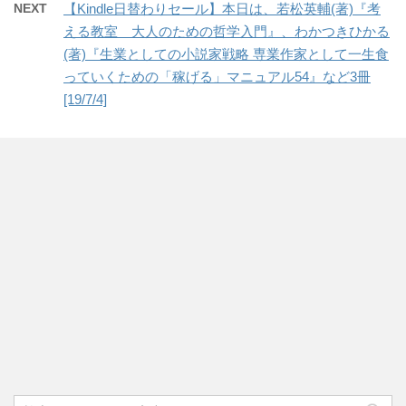
NEXT
【Kindle日替わりセール】本日は、若松英輔(著)『考
える教室 大人のための哲学入門』、わかつきひかる
(著)『生業としての小説家戦略 専業作家として一生食
っていくための「稼げる」マニュアル54』など3冊
[19/7/4]