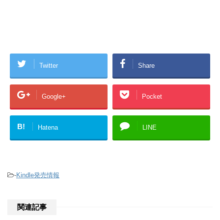
Twitter
Share
Google+
Pocket
B!
Hatena
LINE
-
Kindle発売情報
関連記事