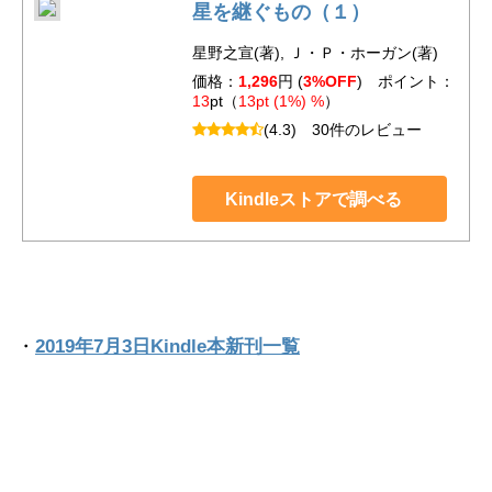
星を継ぐもの（１）
星野之宣(著), Ｊ・Ｐ・ホーガン(著)
価格：
1,296
円 (
3%OFF
) ポイント：
13
pt（
13pt (1%) %
）
(4.3)
30件のレビュー
Kindleストアで調べる
・
2019年7月3日Kindle本新刊一覧