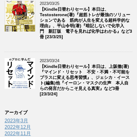
2023/03/25
【Kindle日替わりセール】本日は、
Testosterone(著)『超筋トレが最強のソリュー
ションである 筋肉が人生を変える超科学的な
理由』、平山令明(著)『暗記しないで化学入
門 新訂版 電子を見れば化学はわかる』など3
冊 [23/3/25]
2023/03/24
【Kindle日替わりセール】本日は、上阪徹(著)
『マインド・リセット 不安・不満・不可能を
プラスに変える思考習慣』、ジェシカ・イース
ト(編集)他『イーロン・マスクの生声 本人自
らの発言だからこそ見える真実』など3冊
[23/3/24]
アーカイブ
2023年3月
2022年12月
2022年11月