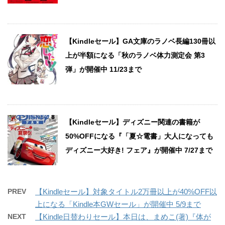
【Kindleセール】GA文庫のラノベ長編130冊以
上が半額になる「秋のラノベ体力測定会 第3
弾」が開催中 11/23まで
【Kindleセール】ディズニー関連の書籍が
50%OFFになる『「夏☆電書」大人になっても
ディズニー大好き! フェア』が開催中 7/27まで
PREV
【Kindleセール】対象タイトル2万冊以上が40%OFF以
上になる「Kindle本GWセール」が開催中 5/9まで
NEXT
【Kindle日替わりセール】本日は、まめこ(著)『体が