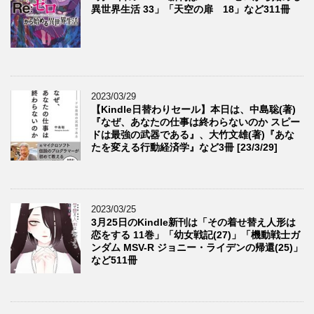
異世界生活 33」「天空の扉 18」など311冊
2023/03/29
【Kindle日替わりセール】本日は、中島聡(著)
『なぜ、あなたの仕事は終わらないのか スピー
ドは最強の武器である』、大竹文雄(著)『あな
たを変える行動経済学』など3冊 [23/3/29]
2023/03/25
3月25日のKindle新刊は「その着せ替え人形は
恋をする 11巻」「幼女戦記(27)」「機動戦士ガ
ンダム MSV-R ジョニー・ライデンの帰還(25)」
など511冊