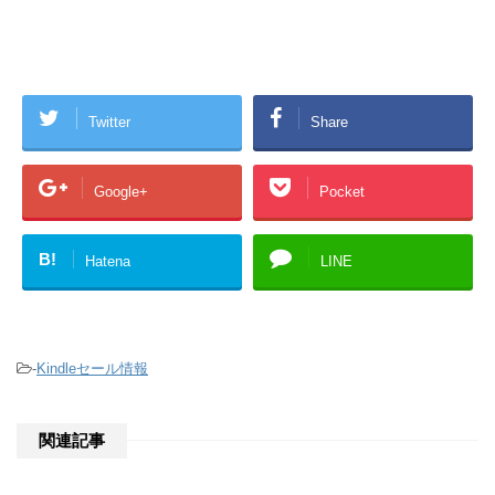
Twitter
Share
Google+
Pocket
B!
Hatena
LINE
-
Kindleセール情報
関連記事