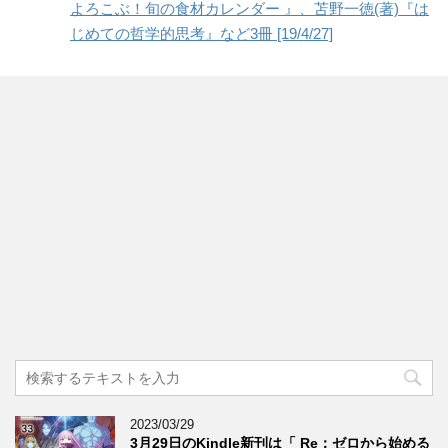
よろこぶ！旬の食材カレンダー 』、苫野一徳(著)『は
じめての哲学的思考』など3冊 [19/4/27]
2023/03/29
3月29日のKindle新刊は「 Re：ゼロから始める