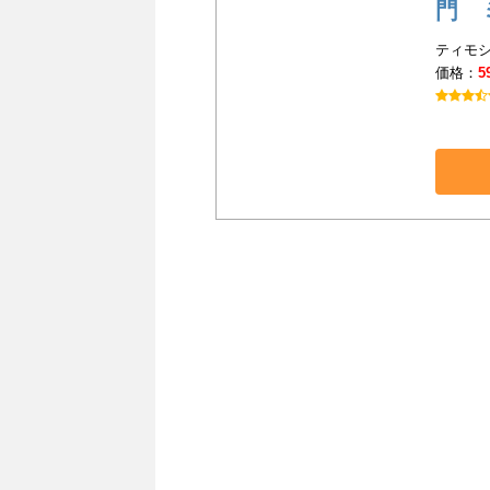
門 
ティモシ
価格：
5