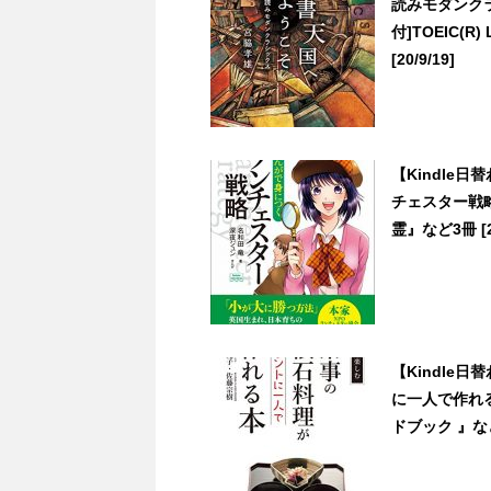
読みモダンクラ
付]TOEIC
[20/9/19]
【Kindle
チェスター戦
霊』など3冊 [21
【Kindle
に一人で作れる
ドブック 』など3