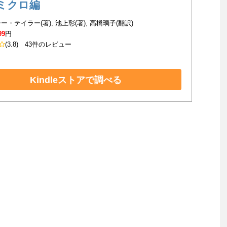
ミクロ編
ー・テイラー(著), 池上彰(著), 高橋璃子(翻訳)
99
円
(3.8)
43件のレビュー
Kindleストアで調べる