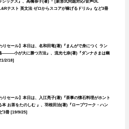
シックス』、高橋恭子(著)『 [新形式問題対応/音声DL
(R) L&Rテスト 英文法 ゼロからスコアが稼げるドリル』など3冊
日替わりセール】本日は、名和田竜(著)『まんがで身につく ラン
略―――小が大に勝つ方法』、流光七奈(著)『ダンナさまは幽
/2/18]
日替わりセール】本日は、入江亮子(著)『茶事の懐石料理がホント
本 お茶をたのしむ 』、羽根田治(著)『ロープワーク・ハン
冊 [19/9/25]