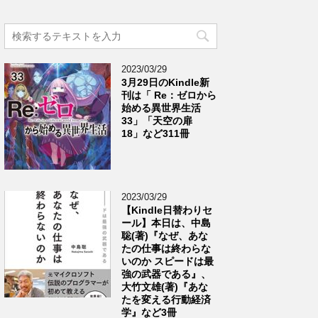
2023/03/29
3月29日のKindle新
刊は「 Re：ゼロから
始める異世界生活
33」「天空の扉
18」など311冊
2023/03/29
【Kindle日替わりセ
ール】本日は、中島
聡(著)『なぜ、あな
たの仕事は終わらな
いのか スピードは最
強の武器である』、
大竹文雄(著)『あな
たを変える行動経済
学』など3冊