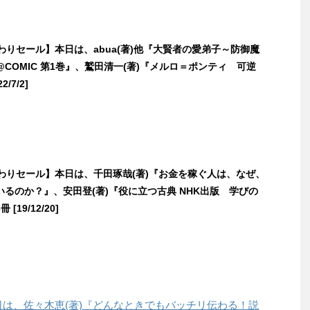
日替わりセール】本日は、abua(著)他『大賢者の愛弟子～防御魔
COMIC 第1巻』、鷲田清一(著)『メルロ＝ポンティ 可逆
/7/2]
日替わりセール】本日は、千田琢哉(著)『お金を稼ぐ人は、なぜ、
るのか？』、安田登(著)『役に立つ古典 NHK出版 学びの
[19/12/20]
本日は、佐々木恵(著)『どんなときでもバッチリ伝わる！説