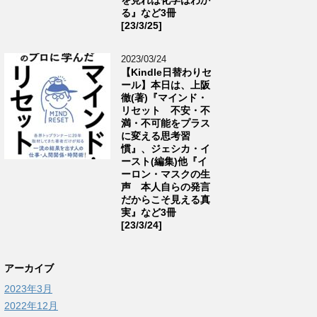
る』など3冊
[23/3/25]
2023/03/24
【Kindle日替わりセ
ール】本日は、上阪
徹(著)『マインド・
リセット 不安・不
満・不可能をプラス
に変える思考習
慣』、ジェシカ・イ
ースト(編集)他『イ
ーロン・マスクの生
声 本人自らの発言
だからこそ見える真
実』など3冊
[23/3/24]
アーカイブ
2023年3月
2022年12月