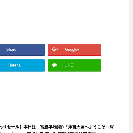
Share
Google+
!
Hatena
LINE
日替わりセール】本日は、宮脇孝雄(著)『洋書天国へようこそ～深