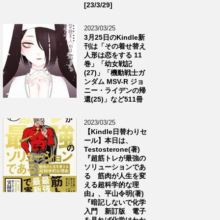
[23/3/29]
2023/03/25
3月25日のKindle新
刊は「その着せ替え
人形は恋をする 11
巻」「幼女戦記
(27)」「機動戦士ガ
ンダム MSV-R ジョ
ニー・ライデンの帰
還(25)」など511冊
2023/03/25
【Kindle日替わりセ
ール】本日は、
Testosterone(著)
『超筋トレが最強の
ソリューションであ
る 筋肉が人生を変
える超科学的な理
由』、平山令明(著)
『暗記しないで化学
入門 新訂版 電子
を見れば化学はわか