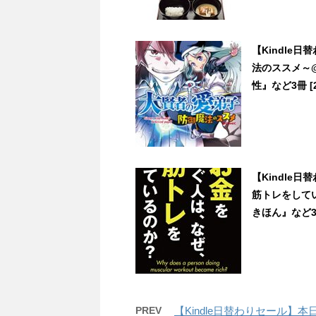
【Kindle
法のススメ～@
性』など3冊 [22
【Kindle
筋トレをしてい
きほん』など3冊 
PREV
【Kindle日替わりセール】