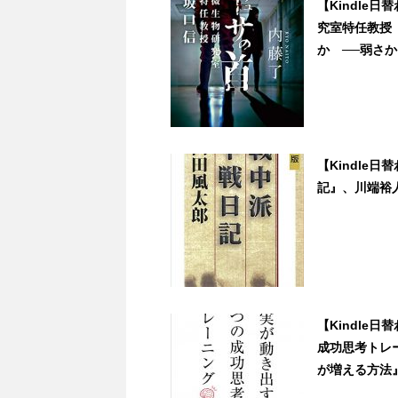
【Kindle
究室特任教授
か ──弱さから
【Kindle
記』、川端裕人(
【Kindle
成功思考トレー
が増える方法』など