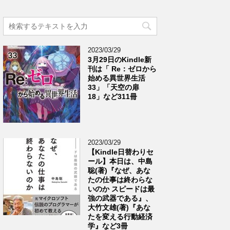
2023/03/29
3月29日のKindle新
刊は「 Re：ゼロから
始める異世界生活
33」「天空の扉
18」など311冊
2023/03/29
【Kindle日替わりセ
ール】本日は、中島
聡(著)『なぜ、あな
たの仕事は終わらな
いのか スピードは最
強の武器である』、
大竹文雄(著)『あな
たを変える行動経済
学』など3冊