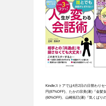
Kindleストアでは4月2日の日替わり
円(87%OFF)、たかの宗美(著)『金髪
(60%OFF)、山崎拓巳(著)『気くばり