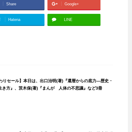
Share
Google+
!
Hatena
LINE
日替わりセール】本日は、出口治明(著)『還暦からの底力―歴史・
生き方』、茨木保(著)『まんが 人体の不思議』など3冊