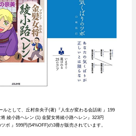
セールとして、丘村奈央子(著)『人生が変わる会話術 』199
女将 綾小路ヘレン (1) 金髪女将綾小路ヘレン』323円
のツボ 』599円(54%OFF)の3冊が販売されています。