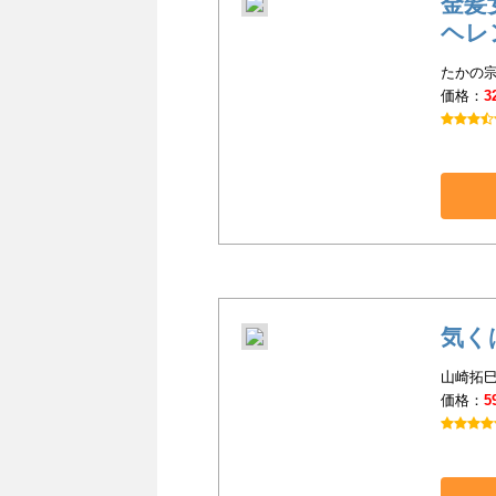
金髪
ヘレ
たかの宗
価格：
3
気く
山崎拓巳
価格：
5