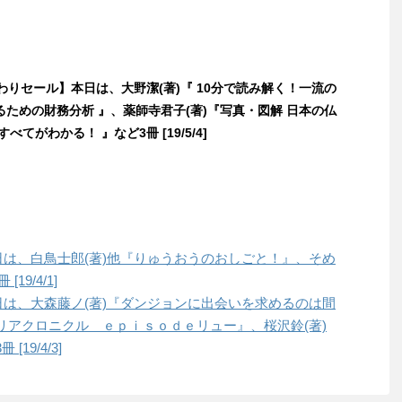
日替わりセール】本日は、大野潔(著)『 10分で読み解く！一流の
ための財務分析 』、薬師寺君子(著)『写真・図解 日本の仏
べてがわかる！ 』など3冊 [19/5/4]
本日は、白鳥士郎(著)他『りゅうおうのおしごと！』、そめ
19/4/1]
本日は、大森藤ノ(著)『ダンジョンに出会いを求めるのは間
リアクロニクル ｅｐｉｓｏｄｅリュー』、桜沢鈴(著)
19/4/3]