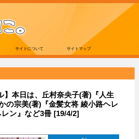
サイトについて
サイトマップ
ール】本日は、丘村奈央子(著)『人生
かの宗美(著)『金髪女将 綾小路ヘレ
ン』など3冊 [19/4/2]