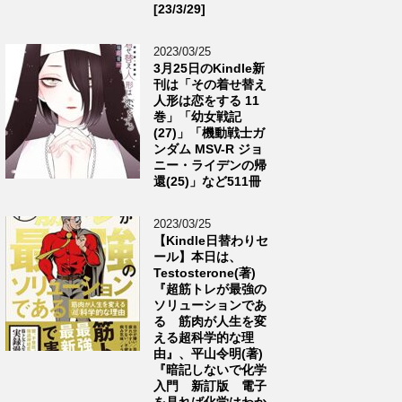
[23/3/29]
2023/03/25
3月25日のKindle新
刊は「その着せ替え
人形は恋をする 11
巻」「幼女戦記
(27)」「機動戦士ガ
ンダム MSV-R ジョ
ニー・ライデンの帰
還(25)」など511冊
2023/03/25
【Kindle日替わりセ
ール】本日は、
Testosterone(著)
『超筋トレが最強の
ソリューションであ
る 筋肉が人生を変
える超科学的な理
由』、平山令明(著)
『暗記しないで化学
入門 新訂版 電子
を見れば化学はわか