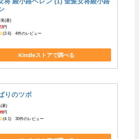
女将 綾小路ヘレン (1) 金髪女将綾小路
ン
美(著)
23
円
(3.6)
4件のレビュー
Kindleストアで調べる
ばりのツボ
(著)
99
円
(4.1)
30件のレビュー