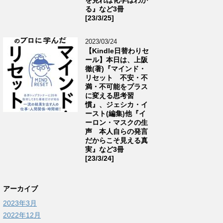
る』など3冊
[23/3/25]
2023/03/24
【Kindle日替わりセ
ール】本日は、上阪
徹(著)『マインド・
リセット 不安・不
満・不可能をプラス
に変える思考習
慣』、ジェシカ・イ
ースト(編集)他『イ
ーロン・マスクの生
声 本人自らの発言
だからこそ見える真
実』など3冊
[23/3/24]
アーカイブ
2023年3月
2022年12月