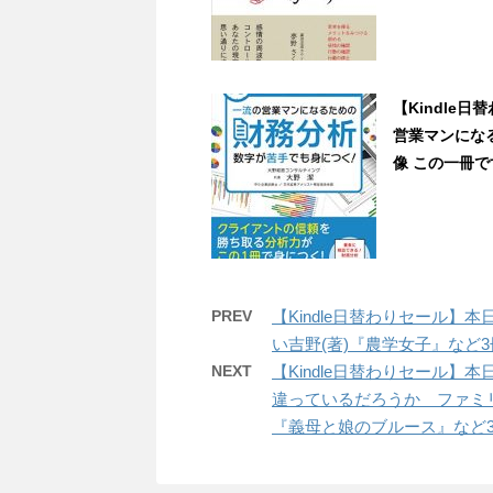
【Kindle
営業マンになる
像 この一冊です
PREV
【Kindle日替わりセール】
い吉野(著)『農学女子』など3冊 [
NEXT
【Kindle日替わりセール】
違っているだろうか ファミ
『義母と娘のブルース』など3冊 [