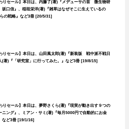
日替わりセール】本日は、内藤了(著)『メデューサの首 微生物研
 坂口信』、稲垣栄洋(著)『雑草はなぜそこに生えているの
の戦略』など3冊 [20/5/31]
日替わりセール】本日は、山田風太郎(著)『新装版 戦中派不戦日
著)『「研究室」に行ってみた。』など3冊 [19/8/15]
日替わりセール】本日は、夢野さくら(著)『現実が動き出す９つの
ニング』、ミアン・サミ(著)『毎月5000円で自動的にお金
3冊 [19/1/16]