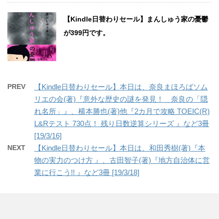
【Kindle日替わりセール】まんしゅう家の憂鬱
が399円です。
PREV
【Kindle日替わりセール】本日は、奈良まほろばソム
リエの会(著)『意外な歴史の謎を発見！ 奈良の「隠
れ名所」』、横本勝也(著)他『2カ月で攻略 TOEIC(R)
L&Rテスト 730点！ 残り日数逆算シリーズ 』など3冊
[19/3/16]
NEXT
【Kindle日替わりセール】本日は、和田秀樹(著)『本
物の実力のつけ方 』、古田智子(著)『地方自治体に営
業に行こう!! 』など3冊 [19/3/18]