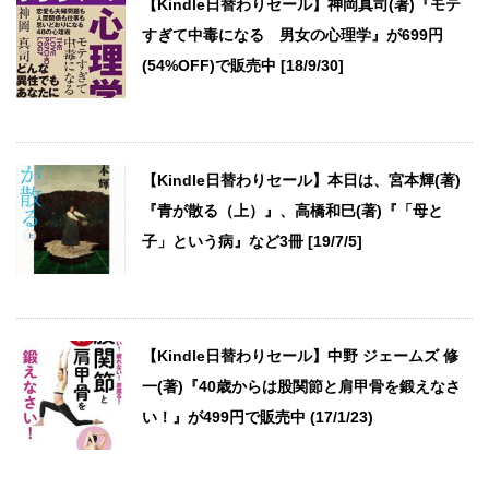
【Kindle日替わりセール】神岡真司(著)『モテ
すぎて中毒になる 男女の心理学』が699円
(54%OFF)で販売中 [18/9/30]
【Kindle日替わりセール】本日は、宮本輝(著)
『青が散る（上）』、高橋和巳(著)『「母と
子」という病』など3冊 [19/7/5]
【Kindle日替わりセール】中野 ジェームズ 修
一(著)『40歳からは股関節と肩甲骨を鍛えなさ
い！』が499円で販売中 (17/1/23)