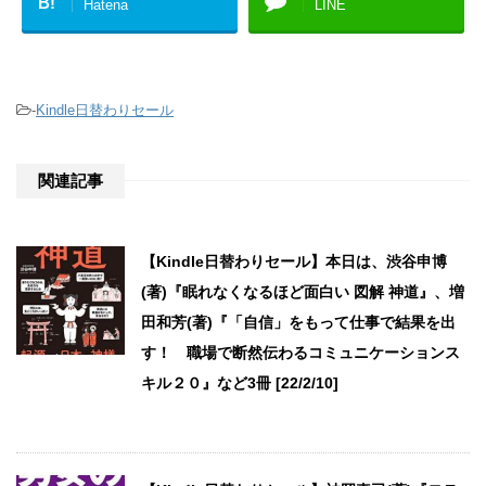
B!
Hatena
LINE
-
Kindle日替わりセール
関連記事
【Kindle日替わりセール】本日は、渋谷申博
(著)『眠れなくなるほど面白い 図解 神道』、増
田和芳(著)『「自信」をもって仕事で結果を出
す！ 職場で断然伝わるコミュニケーションス
キル２０』など3冊 [22/2/10]