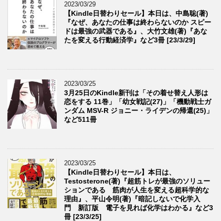
2023/03/29
【Kindle日替わりセール】本日は、中島聡(著)
『なぜ、あなたの仕事は終わらないのか スピー
ドは最強の武器である』、大竹文雄(著)『あな
たを変える行動経済学』など3冊 [23/3/29]
2023/03/25
3月25日のKindle新刊は「その着せ替え人形は
恋をする 11巻」「幼女戦記(27)」「機動戦士ガ
ンダム MSV-R ジョニー・ライデンの帰還(25)」
など511冊
2023/03/25
【Kindle日替わりセール】本日は、
Testosterone(著)『超筋トレが最強のソリュー
ションである 筋肉が人生を変える超科学的な
理由』、平山令明(著)『暗記しないで化学入
門 新訂版 電子を見れば化学はわかる』など3
冊 [23/3/25]