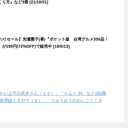
方』など3冊 [21/10/31]
日替わりセール】光瀬憲子(著)『ポケット版 台湾グルメ350品！
99円(72%OFF)で販売中 [18/6/13]
からかい上手の高木さん（１０）」「イムリ 24」など262冊
「中間管理録トネガワ（８）」「りゅうおうのおしごと！ 9