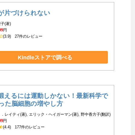
が片づけられない
子(著)
99
円
(3.9)
27件のレビュー
Kindleストアで調べる
鍛えるには運動しかない！最新科学で
った脳細胞の増やし方
．レイティ(著), エリック・ヘイガーマン(著), 野中香方子(翻訳)
99
円
(4.4)
177件のレビュー