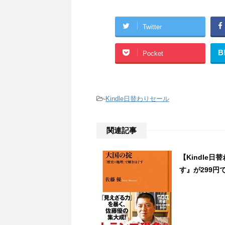
Twitter
B
Pocket
-
Kindle日替わりセール
関連記事
【Kindle
す』が299円で販