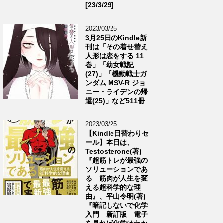
[23/3/29]
2023/03/25
3月25日のKindle新
刊は「その着せ替え
人形は恋をする 11
巻」「幼女戦記
(27)」「機動戦士ガ
ンダム MSV-R ジョ
ニー・ライデンの帰
還(25)」など511冊
2023/03/25
【Kindle日替わりセ
ール】本日は、
Testosterone(著)
『超筋トレが最強の
ソリューションであ
る 筋肉が人生を変
える超科学的な理
由』、平山令明(著)
『暗記しないで化学
入門 新訂版 電子
を見れば化学はわか