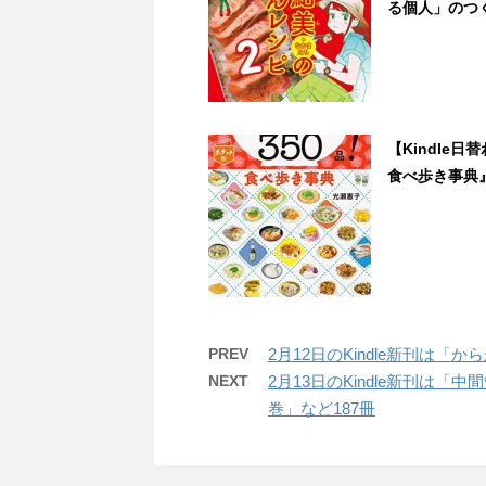
る個人」のつくり
【Kindle
食べ歩き事典』が1
PREV
2月12日のKindle新刊は「
NEXT
2月13日のKindle新刊は
巻」など187冊