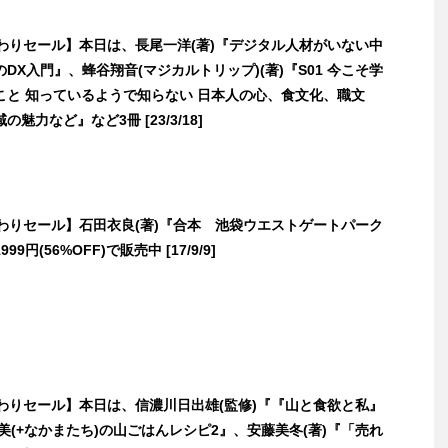
日替わりセール】本日は、長尾一洋(著)『デジタル人材がいない中
DX入門』、蜂谷翔音(マジカルトリップ)(著)『S01 今こそ学
こと 知っているようで知らない 日本人の心、食文化、職文
魅力など』など3冊 [23/3/18]
日替わりセール】石田衣良(著)『合本 池袋ウエストゲートパーク
9円(56%OFF)で販売中 [17/9/9]
日替わりセール】本日は、信濃川日出雄(監修)『『山と食欲と私』
美(+なかまたち)の山ごはんレシピ2』、安藤美冬(著)『「売れ