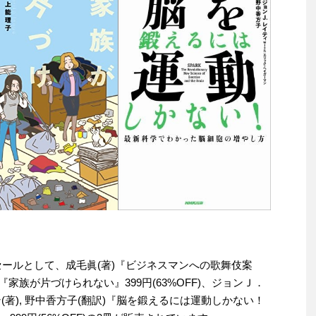
わりセールとして、成毛眞(著)『ビジネスマンへの歌舞伎案
著)『家族が片づけられない』399円(63%OFF)、ジョンＪ．
ン(著), 野中香方子(翻訳)『脳を鍛えるには運動しかない！