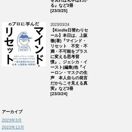
る』など3冊
[23/3/25]
2023/03/24
【Kindle日替わりセ
ール】本日は、上阪
徹(著)『マインド・
リセット 不安・不
満・不可能をプラス
に変える思考習
慣』、ジェシカ・イ
ースト(編集)他『イ
ーロン・マスクの生
声 本人自らの発言
だからこそ見える真
実』など3冊
[23/3/24]
アーカイブ
2023年3月
2022年12月