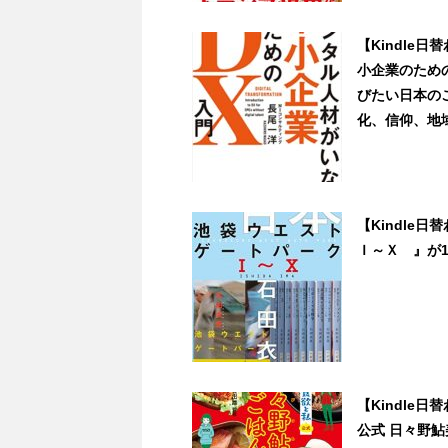
【Kindle
小企業のための
びたい日本の
化、信仰、地域の
【Kindle
Ｉ～Ｘ 』が199
【Kindle
公式 日々野鮎