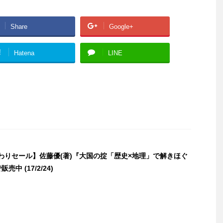
Share
Google+
!
Hatena
LINE
日替わりセール】佐藤優(著)『大国の掟「歴史×地理」で解きほぐ
売中 (17/2/24)