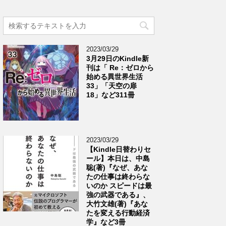
2023/03/29
3月29日のKindle新
刊は「 Re：ゼロから
始める異世界生活
33」「天空の扉
18」など311冊
2023/03/29
【Kindle日替わりセ
ール】本日は、中島
聡(著)『なぜ、あな
たの仕事は終わらな
いのか スピードは最
強の武器である』、
大竹文雄(著)『あな
たを変える行動経済
学』など3冊