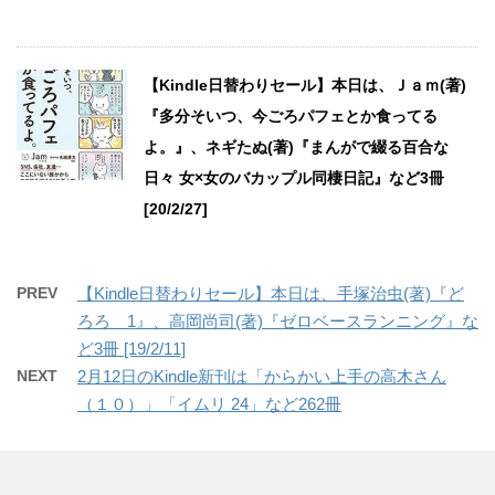
【Kindle日替わりセール】本日は、Ｊａｍ(著)
『多分そいつ、今ごろパフェとか食ってる
よ。』、ネギたぬ(著)『まんがで綴る百合な
日々 女×女のバカップル同棲日記』など3冊
[20/2/27]
PREV
【Kindle日替わりセール】本日は、手塚治虫(著)『ど
ろろ 1』、高岡尚司(著)『ゼロベースランニング』な
ど3冊 [19/2/11]
NEXT
2月12日のKindle新刊は「からかい上手の高木さん
（１０）」「イムリ 24」など262冊