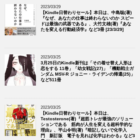
2023/03/29
【Kindle日替わりセール】本日は、中島聡(著)
『なぜ、あなたの仕事は終わらないのか スピー
ドは最強の武器である』、大竹文雄(著)『あな
たを変える行動経済学』など3冊 [23/3/29]
2023/03/25
3月25日のKindle新刊は「その着せ替え人形は
恋をする 11巻」「幼女戦記(27)」「機動戦士ガ
ンダム MSV-R ジョニー・ライデンの帰還(25)」
など511冊
2023/03/25
【Kindle日替わりセール】本日は、
Testosterone(著)『超筋トレが最強のソリュー
ションである 筋肉が人生を変える超科学的な
理由』、平山令明(著)『暗記しないで化学入
門 新訂版 電子を見れば化学はわかる』など3