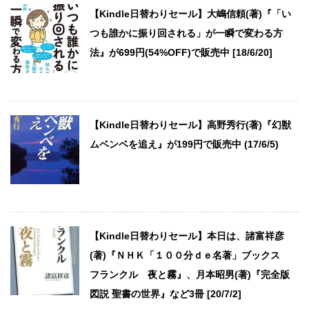
【Kindle日替わりセール】大嶋信頼(著)『「い
つも誰かに振り回される」が一瞬で変わる方
法』が699円(54%OFF)で販売中 [18/6/20]
【Kindle日替わりセール】高野秀行(著)『幻獣
ムベンベを追え』が199円で販売中 (17/6/5)
【Kindle日替わりセール】本日は、諸富祥彦
(著)『ＮＨＫ「１００分ｄｅ名著」ブックス
フランクル 夜と霧』、月本昭男(著)『完全版
図説 聖書の世界』など3冊 [20/7/2]