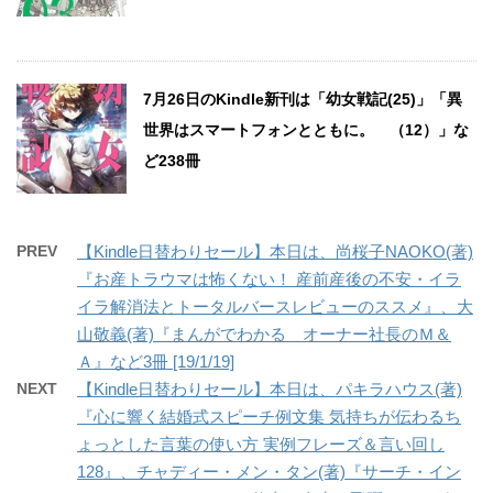
7月26日のKindle新刊は「幼女戦記(25)」「異
世界はスマートフォンとともに。 （12）」な
ど238冊
PREV
【Kindle日替わりセール】本日は、尚桜子NAOKO(著)
『お産トラウマは怖くない！ 産前産後の不安・イラ
イラ解消法とトータルバースレビューのススメ』、大
山敬義(著)『まんがでわかる オーナー社長のＭ＆
Ａ』など3冊 [19/1/19]
NEXT
【Kindle日替わりセール】本日は、パキラハウス(著)
『心に響く結婚式スピーチ例文集 気持ちが伝わるち
ょっとした言葉の使い方 実例フレーズ＆言い回し
128』、チャディー・メン・タン(著)『サーチ・イン