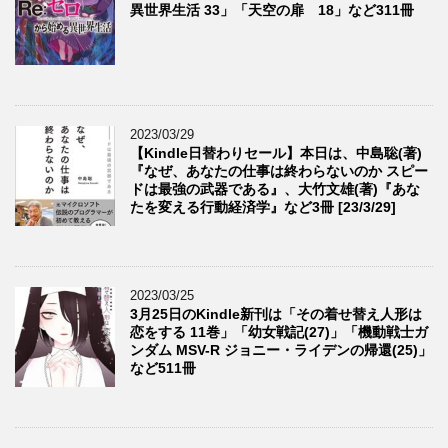
異世界生活 33」「天空の扉 18」など311冊
2023/03/29
【Kindle日替わりセール】本日は、中島聡(著)
『なぜ、あなたの仕事は終わらないのか スピー
ドは最強の武器である』、大竹文雄(著)『あな
たを変える行動経済学』など3冊 [23/3/29]
2023/03/25
3月25日のKindle新刊は「その着せ替え人形は
恋をする 11巻」「幼女戦記(27)」「機動戦士ガ
ンダム MSV-R ジョニー・ライデンの帰還(25)」
など511冊