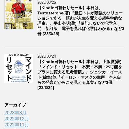
2023/03/25
【Kindle日替わりセール】本日は、
Testosterone(著)『超筋トレが最強のソリュー
ションである 筋肉が人生を変える超科学的な
理由』、平山令明(著)『暗記しないで化学入
門 新訂版 電子を見れば化学はわかる』など3
冊 [23/3/25]
2023/03/24
【Kindle日替わりセール】本日は、上阪徹(著)
『マインド・リセット 不安・不満・不可能を
プラスに変える思考習慣』、ジェシカ・イース
ト(編集)他『イーロン・マスクの生声 本人自
らの発言だからこそ見える真実』など3冊
[23/3/24]
アーカイブ
2023年3月
2022年12月
2022年11月