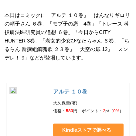
本日はコミックに「アルテ １０巻」「はんなりギロリ
の頼子さん ６巻」「モブ子の恋 4巻」「トレース 科
捜研法医研究員の追想 ６巻」「今日からCITY
HUNTER 3巻」「老女的少女ひなたちゃん ６巻」「ち
るらん 新撰組鎮魂歌 ２３巻」「天空の扉 12」「スン
デレ！ 9」などが登場しています。
アルテ １０巻
大久保圭(著)
価格：
583
円 ポイント：
2
pt（
0%
）
Kindleストアで調べる