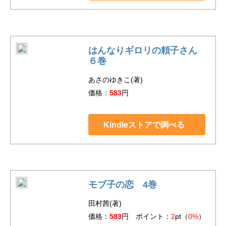
はんなりギロリの頼子さん
６巻
あさのゆきこ(著)
価格：
583
円
Kindleストアで調べる
モブ子の恋 4巻
田村茜(著)
価格：
583
円 ポイント：
2
pt（
0%
）