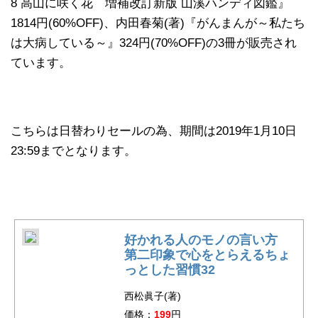
8 高山に咲く花 増補改訂新版 山溪ハンディ図鑑』
1814円(60%OFF)、内田春菊(著)『がんまんが～私たち
は大病している～』324円(70%OFF)の3冊が販売され
ています。
こちらは日替わりセールの為、期間は2019年1月10日
23:59までとなります。
好かれる人のモノの言い方
第二印象で心をとらえるちょ
っとした習慣32
西松眞子(著)
価格：
199
円