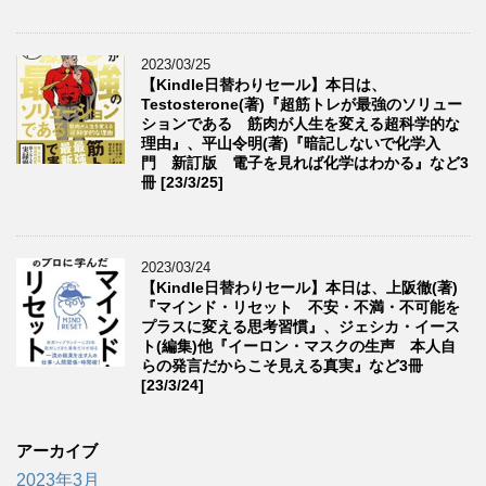
2023/03/25
【Kindle日替わりセール】本日は、
Testosterone(著)『超筋トレが最強のソリュー
ションである 筋肉が人生を変える超科学的な
理由』、平山令明(著)『暗記しないで化学入
門 新訂版 電子を見れば化学はわかる』など3
冊 [23/3/25]
2023/03/24
【Kindle日替わりセール】本日は、上阪徹(著)
『マインド・リセット 不安・不満・不可能を
プラスに変える思考習慣』、ジェシカ・イース
ト(編集)他『イーロン・マスクの生声 本人自
らの発言だからこそ見える真実』など3冊
[23/3/24]
アーカイブ
2023年3月