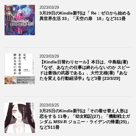
2023/03/29
3月29日のKindle新刊は「 Re：ゼロから始める
異世界生活 33」「天空の扉 18」など311冊
2023/03/29
【Kindle日替わりセール】本日は、中島聡(著)
『なぜ、あなたの仕事は終わらないのか スピー
ドは最強の武器である』、大竹文雄(著)『あな
たを変える行動経済学』など3冊 [23/3/29]
2023/03/25
3月25日のKindle新刊は「その着せ替え人形は
恋をする 11巻」「幼女戦記(27)」「機動戦士ガ
ンダム MSV-R ジョニー・ライデンの帰還(25)」
など511冊