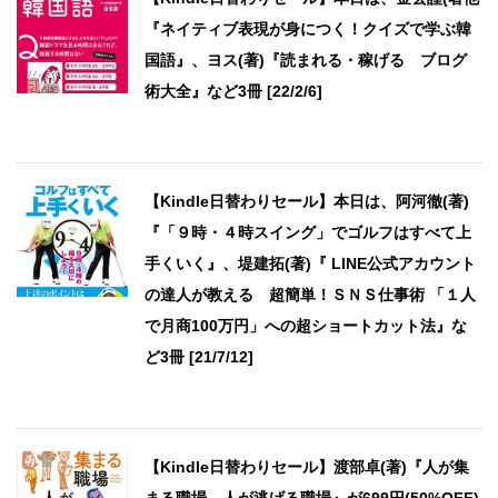
『ネイティブ表現が身につく！クイズで学ぶ韓
国語』、ヨス(著)『読まれる・稼げる ブログ
術大全』など3冊 [22/2/6]
【Kindle日替わりセール】本日は、阿河徹(著)
『「９時・４時スイング」でゴルフはすべて上
手くいく』、堤建拓(著)『 LINE公式アカウント
の達人が教える 超簡単！ＳＮＳ仕事術 「１人
で月商100万円」への超ショートカット法』な
ど3冊 [21/7/12]
【Kindle日替わりセール】渡部卓(著)『人が集