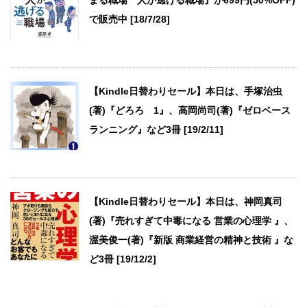
まる職場 人が逃げる職場』が699円(50%OFF)
で販売中 [18/7/28]
【Kindle日替わりセール】本日は、手塚治虫
(著)『どろろ 1』、高岡尚司(著)『ゼロベース
ランニング』など3冊 [19/2/11]
【Kindle日替わりセール】本日は、神岡真司
(著)『売れすぎて中毒になる 営業の心理学 』、
渥美俊一(著)『新版 商業経営の精神と技術 』な
ど3冊 [19/12/2]