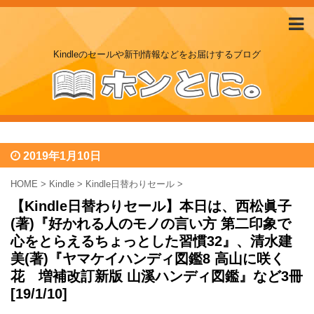
Kindleのセールや新刊情報などをお届けするブログ
2019年1月10日
HOME
>
Kindle
>
Kindle日替わりセール
>
【Kindle日替わりセール】本日は、西松眞子
(著)『好かれる人のモノの言い方 第二印象で
心をとらえるちょっとした習慣32』、清水建
美(著)『ヤマケイハンディ図鑑8 高山に咲く
花 増補改訂新版 山溪ハンディ図鑑』など3冊
[19/1/10]