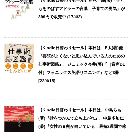
【Kindle日替わりセール】岸見一郎(著)『子ど
もをのばすアドラーの言葉 子育ての勇気』が
399円で販売中 (17/4/2)
【Kindle日替わりセール】本日は、F太(著)他
『要領がよくないと思い込んでいる人のための
仕事術図鑑』、ジュミック今井(著)『［音声DL
付］フォニックス英語リスニング』など3冊
[22/4/15]
【Kindle日替わりセール】本日は、中島らも
(著)『砂をつかんで立ち上がれ』、中島多加仁
(著)『女性の９割が向いている！最短2週間で稼