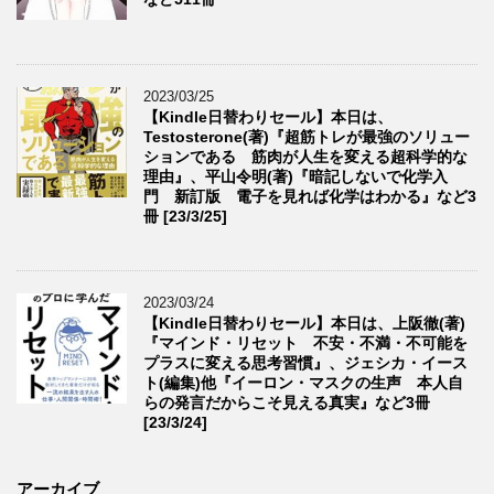
2023/03/25
【Kindle日替わりセール】本日は、
Testosterone(著)『超筋トレが最強のソリュー
ションである 筋肉が人生を変える超科学的な
理由』、平山令明(著)『暗記しないで化学入
門 新訂版 電子を見れば化学はわかる』など3
冊 [23/3/25]
2023/03/24
【Kindle日替わりセール】本日は、上阪徹(著)
『マインド・リセット 不安・不満・不可能を
プラスに変える思考習慣』、ジェシカ・イース
ト(編集)他『イーロン・マスクの生声 本人自
らの発言だからこそ見える真実』など3冊
[23/3/24]
アーカイブ