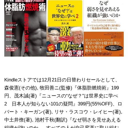
Kindleストアでは12月21日の日替わりセールとして、
森俊憲(その他), 牧田善ニ(監修)『体脂肪燃焼術』199
円、茂木誠(著)『ニュースの“なぜ？”は世界史に学べ
2 日本人が知らない101の疑問』399円(55%OFF)、ロ
バート・キーガン(著), リサ・ラスコウ・レイヒー(著),
中土井僚(著), 池村千秋(翻訳)『なぜ弱さを見せあえる
組織が強いのか ― すべての人が自己変革に取り組む