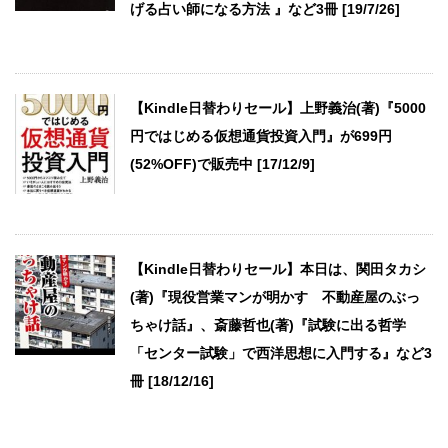
げる占い師になる方法 』など3冊 [19/7/26]
【Kindle日替わりセール】上野義治(著)『5000
円ではじめる仮想通貨投資入門』が699円
(52%OFF)で販売中 [17/12/9]
【Kindle日替わりセール】本日は、関田タカシ
(著)『現役営業マンが明かす 不動産屋のぶっ
ちゃけ話』、斎藤哲也(著)『試験に出る哲学
「センター試験」で西洋思想に入門する』など3
冊 [18/12/16]