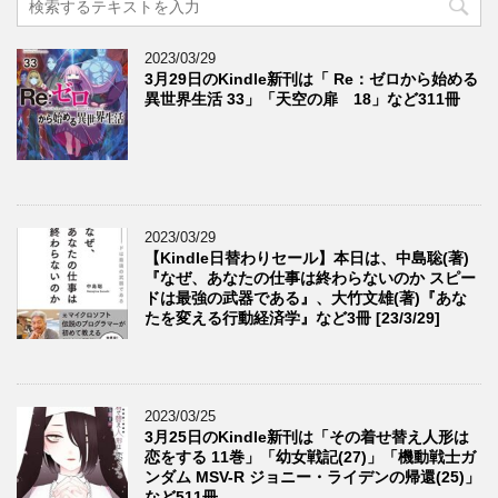
2023/03/29
3月29日のKindle新刊は「 Re：ゼロから始める
異世界生活 33」「天空の扉 18」など311冊
2023/03/29
【Kindle日替わりセール】本日は、中島聡(著)
『なぜ、あなたの仕事は終わらないのか スピー
ドは最強の武器である』、大竹文雄(著)『あな
たを変える行動経済学』など3冊 [23/3/29]
2023/03/25
3月25日のKindle新刊は「その着せ替え人形は
恋をする 11巻」「幼女戦記(27)」「機動戦士ガ
ンダム MSV-R ジョニー・ライデンの帰還(25)」
など511冊