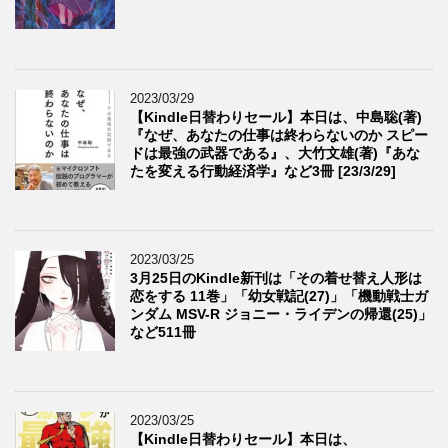
2023/03/29
【Kindle日替わりセール】本日は、中島聡(著)
『なぜ、あなたの仕事は終わらないのか スピー
ドは最強の武器である』、大竹文雄(著)『あな
たを変える行動経済学』など3冊 [23/3/29]
2023/03/25
3月25日のKindle新刊は「その着せ替え人形は
恋をする 11巻」「幼女戦記(27)」「機動戦士ガ
ンダム MSV-R ジョニー・ライデンの帰還(25)」
など511冊
2023/03/25
【Kindle日替わりセール】本日は、