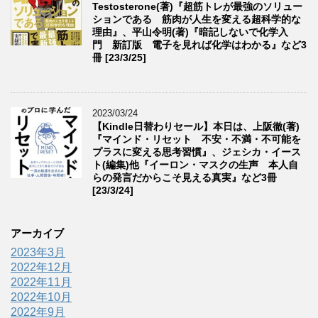
Testosterone(著)『超筋トレが最強のソリュー
ションである 筋肉が人生を変える超科学的な
理由』、平山令明(著)『暗記しないで化学入
門 新訂版 電子を見れば化学はわかる』など3
冊 [23/3/25]
2023/03/24
【Kindle日替わりセール】本日は、上阪徹(著)
『マインド・リセット 不安・不満・不可能を
プラスに変える思考習慣』、ジェシカ・イース
ト(編集)他『イーロン・マスクの生声 本人自
らの発言だからこそ見える真実』など3冊
[23/3/24]
アーカイブ
2023年3月
2022年12月
2022年11月
2022年10月
2022年9月