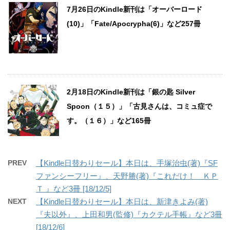
7月26日のKindle新刊は「オーバーロード
(10)」「Fate/Apocrypha(6)」など257冊
2月18日のKindle新刊は「銀の匙 Silver
Spoon（１５）」「古見さんは、コミュ症で
す。（１６）」など165冊
PREV
【Kindle日替わりセール】本日は、手塚治虫(著)『SF
ファンシーフリー』、天野勝(著)『これだけ！ ＫＰ
Ｔ 』など3冊 [18/12/5]
NEXT
【Kindle日替わりセール】本日は、新津きよみ(著)
『夫以外』、上田和男(監修)『カクテル手帳』など3冊
[18/12/6]