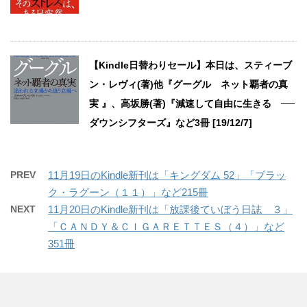
【Kindle日替わりセール】本日は、スティーブ
ン・レヴィ(著)他『グーグル ネット覇者の真
実 』、高坂勝(著)『減速して自由に生きる ──
ダウンシフターズ』など3冊 [19/12/7]
PREV
11月19日のKindle新刊は「キングダム 52」「ブラッ
ク・ラグーン（１１）」など215冊
NEXT
11月20日のKindle新刊は「放課後ていぼう日誌 ３」
「ＣＡＮＤＹ＆ＣＩＧＡＲＥＴＴＥＳ（４）」など
351冊