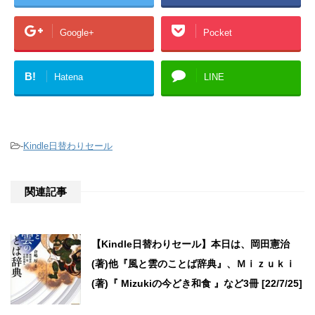
Google+
Pocket
B!
Hatena
LINE
-
Kindle日替わりセール
関連記事
【Kindle日替わりセール】本日は、岡田憲治
(著)他『風と雲のことば辞典』、Ｍｉｚｕｋｉ
(著)『 Mizukiの今どき和食 』など3冊 [22/7/25]