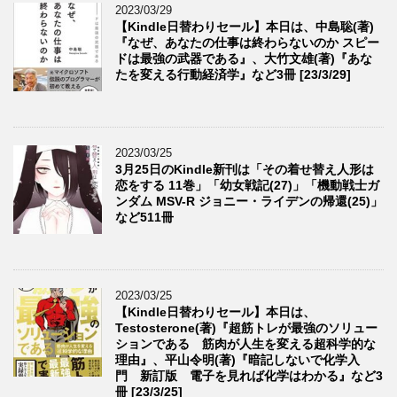
2023/03/29
【Kindle日替わりセール】本日は、中島聡(著)
『なぜ、あなたの仕事は終わらないのか スピー
ドは最強の武器である』、大竹文雄(著)『あな
たを変える行動経済学』など3冊 [23/3/29]
2023/03/25
3月25日のKindle新刊は「その着せ替え人形は
恋をする 11巻」「幼女戦記(27)」「機動戦士ガ
ンダム MSV-R ジョニー・ライデンの帰還(25)」
など511冊
2023/03/25
【Kindle日替わりセール】本日は、
Testosterone(著)『超筋トレが最強のソリュー
ションである 筋肉が人生を変える超科学的な
理由』、平山令明(著)『暗記しないで化学入
門 新訂版 電子を見れば化学はわかる』など3
冊 [23/3/25]