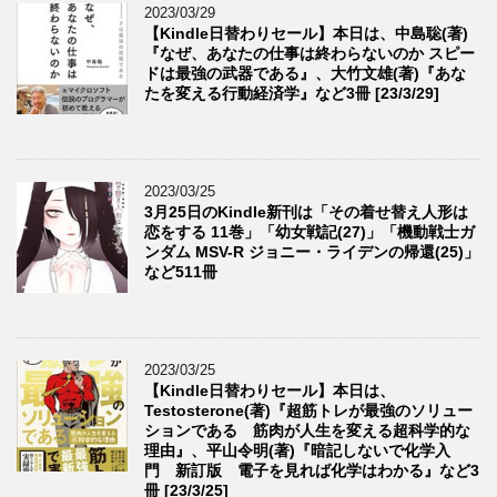
2023/03/29
【Kindle日替わりセール】本日は、中島聡(著)
『なぜ、あなたの仕事は終わらないのか スピー
ドは最強の武器である』、大竹文雄(著)『あな
たを変える行動経済学』など3冊 [23/3/29]
2023/03/25
3月25日のKindle新刊は「その着せ替え人形は
恋をする 11巻」「幼女戦記(27)」「機動戦士ガ
ンダム MSV-R ジョニー・ライデンの帰還(25)」
など511冊
2023/03/25
【Kindle日替わりセール】本日は、
Testosterone(著)『超筋トレが最強のソリュー
ションである 筋肉が人生を変える超科学的な
理由』、平山令明(著)『暗記しないで化学入
門 新訂版 電子を見れば化学はわかる』など3
冊 [23/3/25]