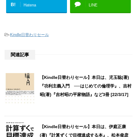
B!
Hatena
LINE
-
Kindle日替わりセール
関連記事
【Kindle日替わりセール】本日は、児玉聡(著)
『功利主義入門 ──はじめての倫理学』、吉村
昭(著)『吉村昭の平家物語』など3冊 [22/3/17]
【Kindle日替わりセール】本日は、伊庭正康
(著)『計算ずくで目標達成する本』、松本俊彦