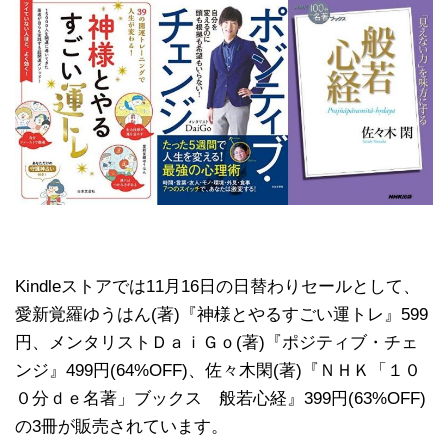
Kindleストアでは11月16日の日替わりセールとして、
愛新覚羅ゆうはん(著)『神様とやるすごい運トレ』599
円、メンタリストＤａｉＧｏ(著)『ポジティブ・チェ
ンジ』499円(64%OFF)、佐々木閑(著)『ＮＨＫ「１０
０分ｄｅ名著」ブックス 般若心経』399円(63%OFF)
の3冊が販売されています。