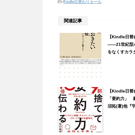
-
Kindle日替わりセール
関連記事
【Kindle
――21世紀
をなくすカラダに
【Kindle
「要約力」 
沼拓(著)他『宇