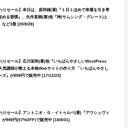
日替わりセール】本日は、原邦雄(著)『１日１ほめで幸運を引き寄
める習慣』、矢作直樹(著)他『神(サムシング・グレート)と
3冊 [20/8/28]
替わりセール】石川栄和(著)他『いちばんやさしいWordPress
 人気講師が教える本格Webサイトの作り方 「いちばんやさし
』が699円で販売中 [17/12/23]
日替わりセール】アントニオ・Ｇ・イトゥルベ(著)『アウシュヴィ
99円(57%OFF)で販売中 [18/8/31]