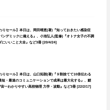
日替わりセール】本日は、岡田晴恵(著)『知っておきたい感染症
型パンデミックに備える』、小池弘人(監修)『オトナ女子の不調
いいこと大全』など3冊 [20/4/24]
日替わりセール】本日は、山口拓朗(著)『９割捨てて10倍伝わる
最短・最速のコミュニケーションで成果は最大化する』、鯉
宙一わかりやすい高校物理 力学・波動』など3冊 [22/2/17]