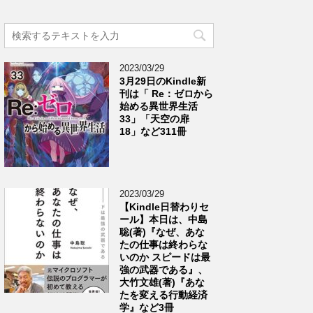
2023/03/29
3月29日のKindle新
刊は「 Re：ゼロから
始める異世界生活
33」「天空の扉
18」など311冊
2023/03/29
【Kindle日替わりセ
ール】本日は、中島
聡(著)『なぜ、あな
たの仕事は終わらな
いのか スピードは最
強の武器である』、
大竹文雄(著)『あな
たを変える行動経済
学』など3冊