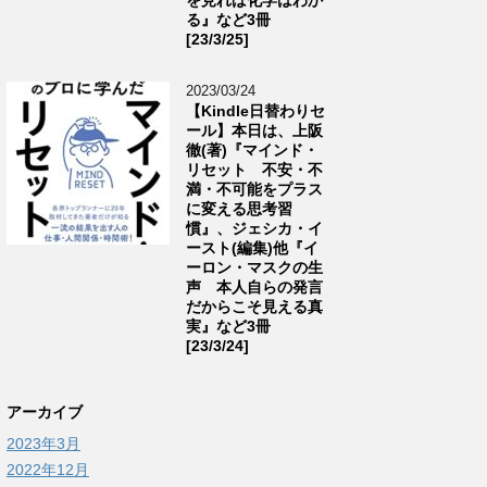
る』など3冊
[23/3/25]
2023/03/24
【Kindle日替わりセ
ール】本日は、上阪
徹(著)『マインド・
リセット 不安・不
満・不可能をプラス
に変える思考習
慣』、ジェシカ・イ
ースト(編集)他『イ
ーロン・マスクの生
声 本人自らの発言
だからこそ見える真
実』など3冊
[23/3/24]
アーカイブ
2023年3月
2022年12月