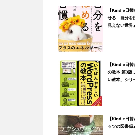
【Kindle
せる 自分をほ
見えない世界』など
【Kindle日
の教本 第3版
い教本」シリーズ
【Kindle
ッツの図書係』が9