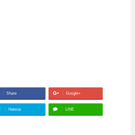
Share
Google+
!
Hatena
LINE