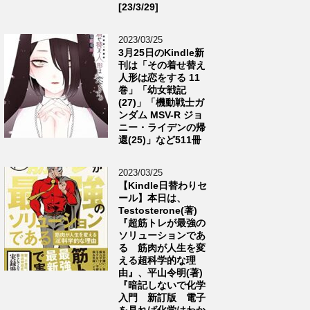
[23/3/29]
2023/03/25
3月25日のKindle新
刊は「その着せ替え
人形は恋をする 11
巻」「幼女戦記
(27)」「機動戦士ガ
ンダム MSV-R ジョ
ニー・ライデンの帰
還(25)」など511冊
2023/03/25
【Kindle日替わりセ
ール】本日は、
Testosterone(著)
『超筋トレが最強の
ソリューションであ
る 筋肉が人生を変
える超科学的な理
由』、平山令明(著)
『暗記しないで化学
入門 新訂版 電子
を見れば化学はわか