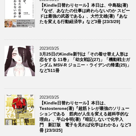
【Kindle日替わりセール】本日は、中島聡(著)
『なぜ、あなたの仕事は終わらないのか スピー
ドは最強の武器である』、大竹文雄(著)『あな
たを変える行動経済学』など3冊 [23/3/29]
2023/03/25
3月25日のKindle新刊は「その着せ替え人形は
恋をする 11巻」「幼女戦記(27)」「機動戦士ガ
ンダム MSV-R ジョニー・ライデンの帰還(25)」
など511冊
2023/03/25
【Kindle日替わりセール】本日は、
Testosterone(著)『超筋トレが最強のソリュー
ションである 筋肉が人生を変える超科学的な
理由』、平山令明(著)『暗記しないで化学入
門 新訂版 電子を見れば化学はわかる』など3
冊 [23/3/25]