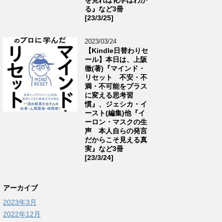
る』など3冊
[23/3/25]
2023/03/24
【Kindle日替わりセ
ール】本日は、上阪
徹(著)『マインド・
リセット 不安・不
満・不可能をプラス
に変える思考習
慣』、ジェシカ・イ
ースト(編集)他『イ
ーロン・マスクの生
声 本人自らの発言
だからこそ見える真
実』など3冊
[23/3/24]
アーカイブ
2023年3月
2022年12月