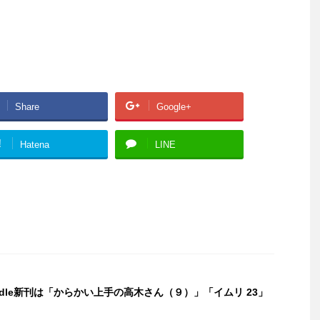
Share
Google+
!
Hatena
LINE
indle新刊は「からかい上手の高木さん（９）」「イムリ 23」