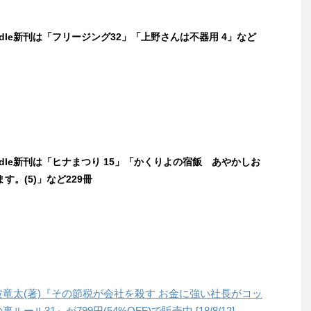
indle新刊は「フリージング32」「上野さんは不器用 4」など
indle新刊は「ヒナまつり 15」「かくりよの宿飯 あやかしお
す。(5)」など229冊
松波竜太(著)『その節税が会社を殺す お金に強い社長がコッ
ル31』が799円(54%OFF)で販売中 [18/8/12]