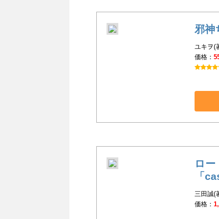
邪神
ユキヲ(
価格：
5
ロー
「ca
三田誠(
価格：
1