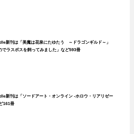
indle新刊は「美魔は花泉にたゆたう ～ドラゴンギルド～」
のでラスボスを飼ってみました」など593冊
indle新刊は「ソードアート・オンライン -ホロウ・リアリゼー
ど161冊