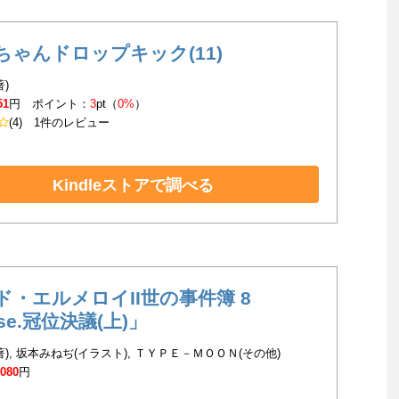
ちゃんドロップキック(11)
著)
51
円 ポイント：
3
pt（
0%
）
(4)
1件のレビュー
Kindleストアで調べる
ド・エルメロイII世の事件簿 8
se.冠位決議(上)」
著), 坂本みねぢ(イラスト), ＴＹＰＥ－ＭＯＯＮ(その他)
,080
円