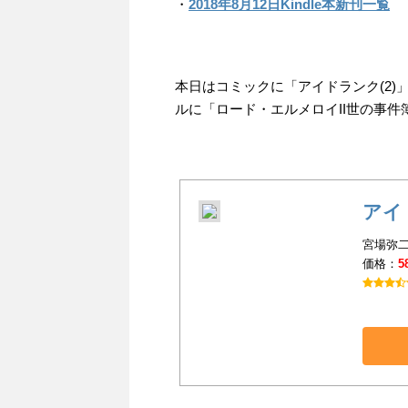
・
2018年8月12日Kindle本新刊一覧
本日はコミックに「アイドランク(2)
ルに「ロード・エルメロイII世の事件簿 
アイ
宮場弥二
価格：
5