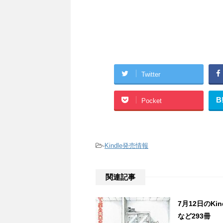
Twitter
B
Pocket
-
Kindle発売情報
関連記事
7月12日のK
など293冊