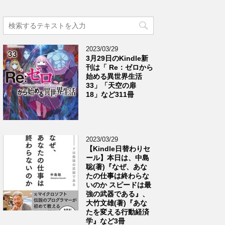
2023/03/29
3月29日のKindle新
刊は「 Re：ゼロから
始める異世界生活
33」「天空の扉
18」など311冊
2023/03/29
【Kindle日替わりセ
ール】本日は、中島
聡(著)『なぜ、あな
たの仕事は終わらな
いのか スピードは最
強の武器である』、
大竹文雄(著)『あな
たを変える行動経済
学』など3冊