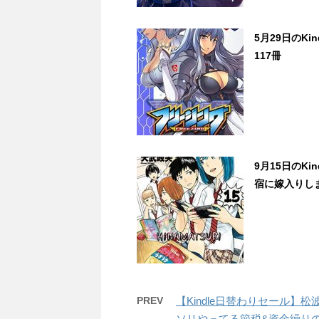
5月29日のK
117冊
9月15日のK
宿に嫁入りしま
PREV
【Kindle日替わりセール】
ソリやってる節税&資金繰りの裏ルー