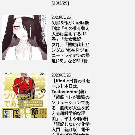
[23/3/29]
2023/03/25
3月25日のKindle新
刊は「その着せ替え
人形は恋をする 11
巻」「幼女戦記
(27)」「機動戦士ガ
ンダム MSV-R ジョ
ニー・ライデンの帰
還(25)」など511冊
2023/03/25
【Kindle日替わりセ
ール】本日は、
Testosterone(著)
『超筋トレが最強の
ソリューションであ
る 筋肉が人生を変
える超科学的な理
由』、平山令明(著)
『暗記しないで化学
入門 新訂版 電子
を見れば化学はわか