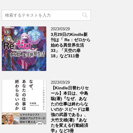
2023/03/29
3月29日のKindle新
刊は「 Re：ゼロから
始める異世界生活
33」「天空の扉
18」など311冊
2023/03/29
【Kindle日替わりセ
ール】本日は、中島
聡(著)『なぜ、あな
たの仕事は終わらな
いのか スピードは最
強の武器である』、
大竹文雄(著)『あな
たを変える行動経済
学』など3冊