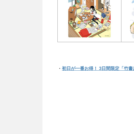
・
初日が一番お得！ 3日間限定「竹書