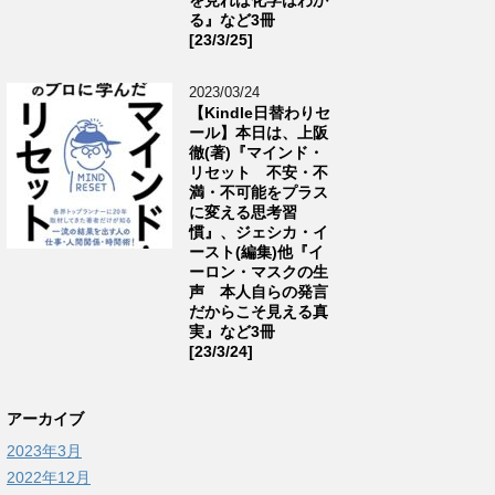
る』など3冊
[23/3/25]
2023/03/24
【Kindle日替わりセ
ール】本日は、上阪
徹(著)『マインド・
リセット 不安・不
満・不可能をプラス
に変える思考習
慣』、ジェシカ・イ
ースト(編集)他『イ
ーロン・マスクの生
声 本人自らの発言
だからこそ見える真
実』など3冊
[23/3/24]
アーカイブ
2023年3月
2022年12月