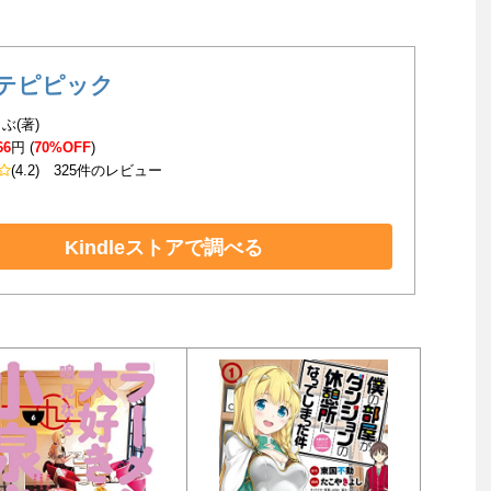
テピピック
ぶ(著)
66
円 (
70%OFF
)
(4.2)
325件のレビュー
Kindleストアで調べる