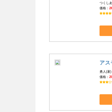
つくしあ
価格：
2
アス
勇人(著)
価格：
2