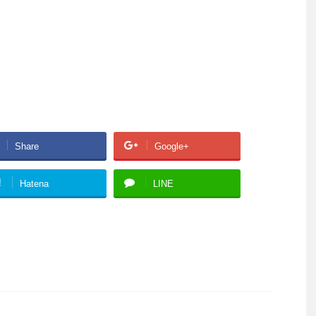
Share
Google+
!
Hatena
LINE