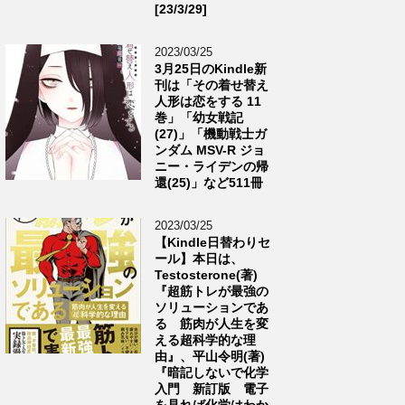
[23/3/29]
2023/03/25
3月25日のKindle新
刊は「その着せ替え
人形は恋をする 11
巻」「幼女戦記
(27)」「機動戦士ガ
ンダム MSV-R ジョ
ニー・ライデンの帰
還(25)」など511冊
2023/03/25
【Kindle日替わりセ
ール】本日は、
Testosterone(著)
『超筋トレが最強の
ソリューションであ
る 筋肉が人生を変
える超科学的な理
由』、平山令明(著)
『暗記しないで化学
入門 新訂版 電子
を見れば化学はわか