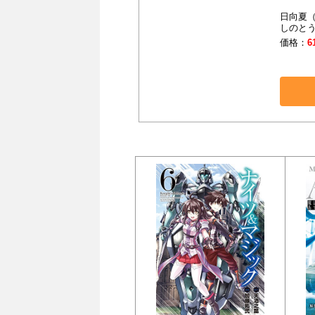
日向夏（
しのとう
価格：
6