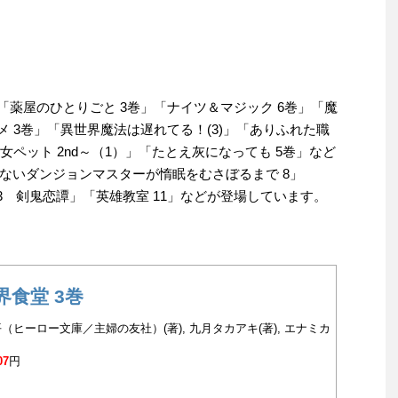
「薬屋のひとりごと 3巻」「ナイツ＆マジック 6巻」「魔
メ 3巻」「異世界魔法は遅れてる！(3)」「ありふれた職
女ペット 2nd～（1）」「たとえ灰になっても 5巻」など
ないダンジョンマスターが惰眠をむさぼるまで 8」
x3 剣鬼恋譚」「英雄教室 11」などが登場しています。
界食堂 3巻
（ヒーロー文庫／主婦の友社）(著), 九月タカアキ(著), エナミカ
07
円