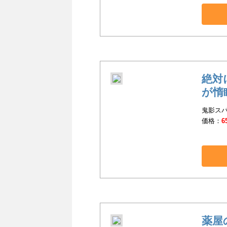
絶対
が惰
鬼影スパ
価格：
6
薬屋