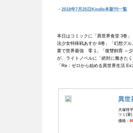
・
2018年7月25日Kindle本新刊一覧
本日はコミックに「異世界食堂 3巻」
法少女特殊戦あすか 8巻」「幻想グル
業で世界最強 零 1」「復讐飼育 ～少
が、ライトノベルに「絶対に働きたく
「Re：ゼロから始める異世界生活 E
異世
犬塚惇平
ツミ(著)
価格：
6