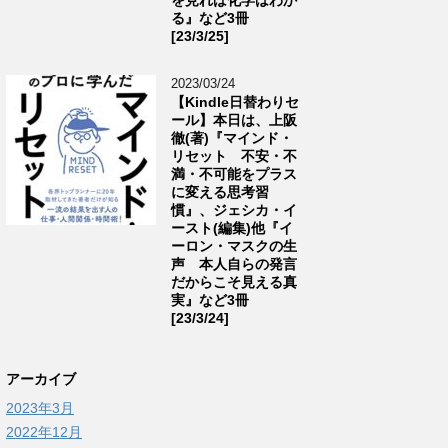
る』など3冊
[23/3/25]
2023/03/24
【Kindle日替わりセ
ール】本日は、上阪
徹(著)『マインド・
リセット 不安・不
満・不可能をプラス
に変える思考習
慣』、ジェシカ・イ
ースト(編集)他『イ
ーロン・マスクの生
声 本人自らの発言
だからこそ見える真
実』など3冊
[23/3/24]
アーカイブ
2023年3月
2022年12月