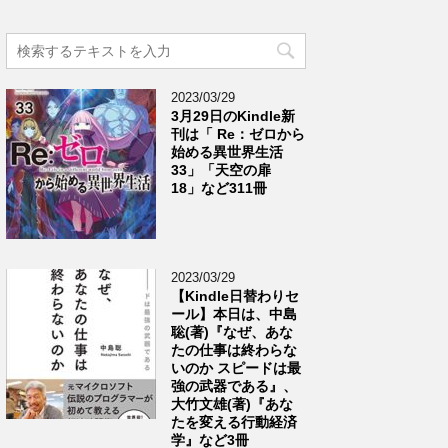
2023/03/29
3月29日のKindle新
刊は「 Re：ゼロから
始める異世界生活
33」「天空の扉
18」など311冊
2023/03/29
【Kindle日替わりセ
ール】本日は、中島
聡(著)『なぜ、あな
たの仕事は終わらな
いのか スピードは最
強の武器である』、
大竹文雄(著)『あな
たを変える行動経済
学』など3冊