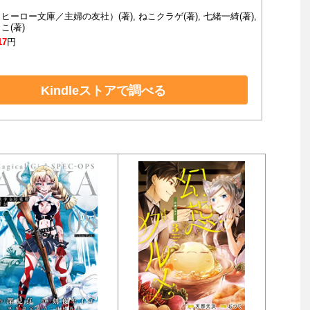
ヒーロー文庫／主婦の友社）(著), ねこクラゲ(著), 七緒一綺(著),
こ(著)
17
円
Kindleストアで調べる