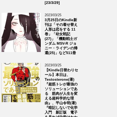
[23/3/29]
2023/03/25
3月25日のKindle新
刊は「その着せ替え
人形は恋をする 11
巻」「幼女戦記
(27)」「機動戦士ガ
ンダム MSV-R ジョ
ニー・ライデンの帰
還(25)」など511冊
2023/03/25
【Kindle日替わりセ
ール】本日は、
Testosterone(著)
『超筋トレが最強の
ソリューションであ
る 筋肉が人生を変
える超科学的な理
由』、平山令明(著)
『暗記しないで化学
入門 新訂版 電子
を見れば化学はわか