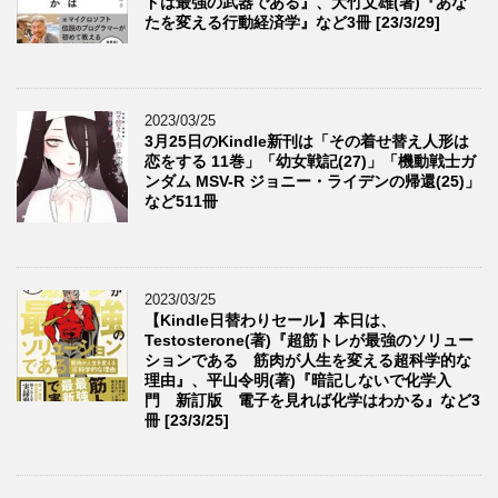
ドは最強の武器である』、大竹文雄(著)『あな
たを変える行動経済学』など3冊 [23/3/29]
2023/03/25
3月25日のKindle新刊は「その着せ替え人形は
恋をする 11巻」「幼女戦記(27)」「機動戦士ガ
ンダム MSV-R ジョニー・ライデンの帰還(25)」
など511冊
2023/03/25
【Kindle日替わりセール】本日は、
Testosterone(著)『超筋トレが最強のソリュー
ションである 筋肉が人生を変える超科学的な
理由』、平山令明(著)『暗記しないで化学入
門 新訂版 電子を見れば化学はわかる』など3
冊 [23/3/25]