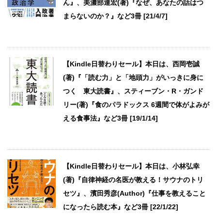
ん』、美濃部達宏(著)『なぜ、あなたの話はつ
まらないのか？』など3冊 [21/4/7]
【Kindle日替わりセール】本日は、西岡壱誠
(著)『「読む力」と「地頭力」がいっきに身に
つく 東大読書』、スティーブン・R・ガンド
リー(著)『食のパラドックス 6週間で体がよみが
える食事法』など3冊 [19/1/14]
【Kindle日替わりセール】本日は、小林弘幸
(著)『自律神経の名医が教える！サウナのトリ
セツ』、濱田秀彦(Author)『仕事を教えること
になったら読む本』など3冊 [22/1/22]