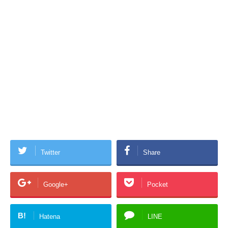
Twitter
Share
Google+
Pocket
B!
Hatena
LINE