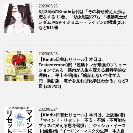
2023/03/25
3月25日のKindle新刊は「その着せ替え人形は
恋をする 11巻」「幼女戦記(27)」「機動戦士ガ
ンダム MSV-R ジョニー・ライデンの帰還(25)」
など511冊
2023/03/25
【Kindle日替わりセール】本日は、
Testosterone(著)『超筋トレが最強のソリュー
ションである 筋肉が人生を変える超科学的な
理由』、平山令明(著)『暗記しないで化学入
門 新訂版 電子を見れば化学はわかる』など3
冊 [23/3/25]
2023/03/24
【Kindle日替わりセール】本日は、上阪徹(著)
『マインド・リセット 不安・不満・不可能を
プラスに変える思考習慣』、ジェシカ・イース
ト(編集)他『イーロン・マスクの生声 本人自