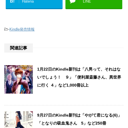
B!
Hatena
LINE
-
Kindle発売情報
関連記事
1月22日のKindle新刊は「八男って、それはな
いでしょう！ ９」「便利屋斎藤さん、異世界
に行く ４」など1,000冊以上
9月27日のKindle新刊は「やがて君になる(6)」
「となりの吸血鬼さん 5」など250冊