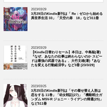
2023/03/29
3月29日のKindle新刊は「 Re：ゼロから始める
異世界生活 33」「天空の扉 18」など311冊
2023/03/29
【Kindle日替わりセール】本日は、中島聡(著)
『なぜ、あなたの仕事は終わらないのか スピー
ドは最強の武器である』、大竹文雄(著)『あな
たを変える行動経済学』など3冊 [23/3/29]
2023/03/25
3月25日のKindle新刊は「その着せ替え人形は
恋をする 11巻」「幼女戦記(27)」「機動戦士ガ
ンダム MSV-R ジョニー・ライデンの帰還(25)」
など511冊