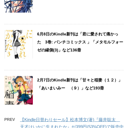
6月8日のKindle新刊は「君に愛されて痛かっ
た 3巻: バンチコミックス 」「メタモルフォー
ゼの縁側(3)」など136冊
2月7日のKindle新刊は「甘々と稲妻（１２）」
「あいまいみー （９）」など193冊
PREV
【Kindle日替わりセール】松本博文(著)『藤井聡太
天才はいかに生まれたか』が399円(53%OFF)で販売中