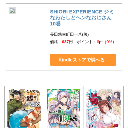
SHIORI EXPERIENCE ジミ
なわたしとヘンなおじさん
10巻
長田悠幸町田一八(著)
価格：
637
円 ポイント：
6
pt（
0%
）
Kindleストアで調べる