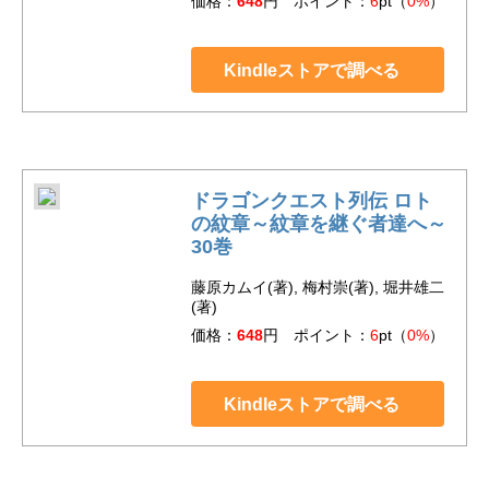
価格：
648
円 ポイント：
6
pt（
0%
）
Kindleストアで調べる
ドラゴンクエスト列伝 ロト
の紋章～紋章を継ぐ者達へ～
30巻
藤原カムイ(著), 梅村崇(著), 堀井雄二
(著)
価格：
648
円 ポイント：
6
pt（
0%
）
Kindleストアで調べる