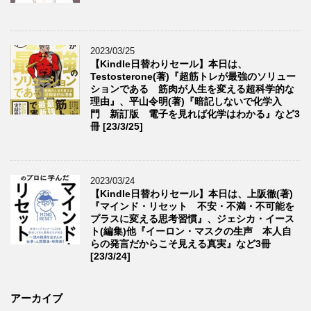
2023/03/25
【Kindle日替わりセール】本日は、
Testosterone(著)『超筋トレが最強のソリュー
ションである 筋肉が人生を変える超科学的な
理由』、平山令明(著)『暗記しないで化学入
門 新訂版 電子を見れば化学はわかる』など3
冊 [23/3/25]
2023/03/24
【Kindle日替わりセール】本日は、上阪徹(著)
『マインド・リセット 不安・不満・不可能を
プラスに変える思考習慣』、ジェシカ・イース
ト(編集)他『イーロン・マスクの生声 本人自
らの発言だからこそ見える真実』など3冊
[23/3/24]
アーカイブ