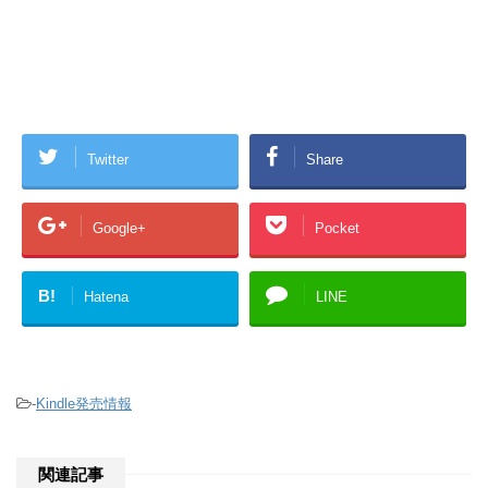
Twitter
Share
Google+
Pocket
B!
Hatena
LINE
-
Kindle発売情報
関連記事