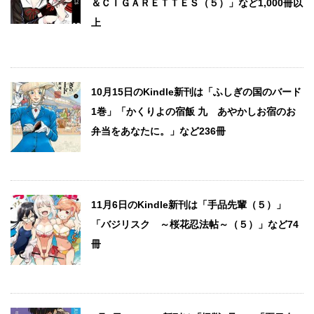
＆ＣＩＧＡＲＥＴＴＥＳ（５）」など1,000冊以
上
10月15日のKindle新刊は「ふしぎの国のバード
1巻」「かくりよの宿飯 九 あやかしお宿のお
弁当をあなたに。」など236冊
11月6日のKindle新刊は「手品先輩（５）」
「バジリスク ～桜花忍法帖～（５）」など74
冊