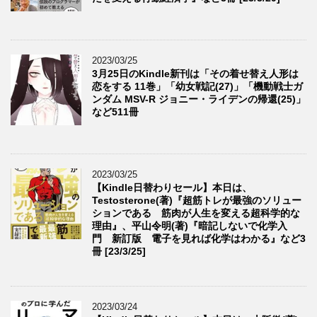
2023/03/25
3月25日のKindle新刊は「その着せ替え人形は
恋をする 11巻」「幼女戦記(27)」「機動戦士ガ
ンダム MSV-R ジョニー・ライデンの帰還(25)」
など511冊
2023/03/25
【Kindle日替わりセール】本日は、
Testosterone(著)『超筋トレが最強のソリュー
ションである 筋肉が人生を変える超科学的な
理由』、平山令明(著)『暗記しないで化学入
門 新訂版 電子を見れば化学はわかる』など3
冊 [23/3/25]
2023/03/24