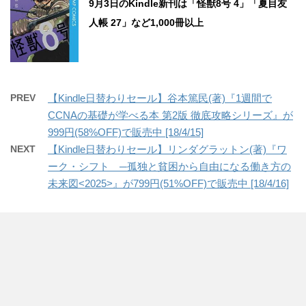
9月3日のKindle新刊は「怪獣8号 4」「夏目友
人帳 27」など1,000冊以上
PREV
【Kindle日替わりセール】谷本篤民(著)『1週間で
CCNAの基礎が学べる本 第2版 徹底攻略シリーズ』が
999円(58%OFF)で販売中 [18/4/15]
NEXT
【Kindle日替わりセール】リンダグラットン(著)『ワ
ーク・シフト ─孤独と貧困から自由になる働き方の
未来図<2025>』が799円(51%OFF)で販売中 [18/4/16]