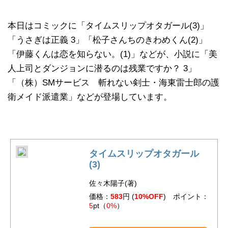
本日はコミックに「タイムスリップオタガール(3)」
「うさぎは正義 3」「松子さんちのきわめくん(2)」
「伊藤くんは恋を知らない。(1)」などが、小説に「美
人上司とダンジョンに潜るのは残業ですか？ 3」
「（株）SMサービス 斬れない剣士・海東雷士郎の護
衛メイド派遣業」などが登場しています。
タイムスリップオタガール
(3)
佐々木陽子(著)
価格：
583
円 (
10%OFF
) ポイント：
5
pt（
0%
）