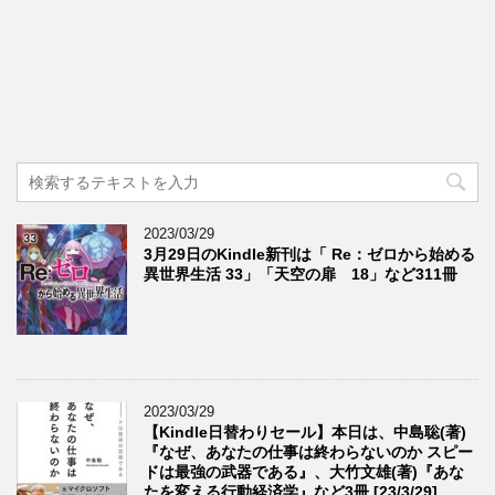
2023/03/29
3月29日のKindle新刊は「 Re：ゼロから始める
異世界生活 33」「天空の扉 18」など311冊
2023/03/29
【Kindle日替わりセール】本日は、中島聡(著)
『なぜ、あなたの仕事は終わらないのか スピー
ドは最強の武器である』、大竹文雄(著)『あな
たを変える行動経済学』など3冊 [23/3/29]