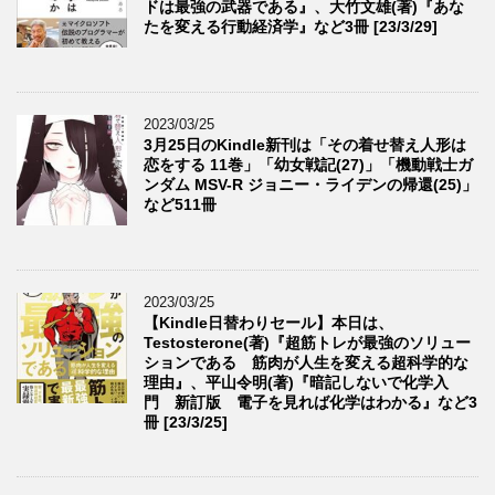
ドは最強の武器である』、大竹文雄(著)『あな
たを変える行動経済学』など3冊 [23/3/29]
2023/03/25
3月25日のKindle新刊は「その着せ替え人形は
恋をする 11巻」「幼女戦記(27)」「機動戦士ガ
ンダム MSV-R ジョニー・ライデンの帰還(25)」
など511冊
2023/03/25
【Kindle日替わりセール】本日は、
Testosterone(著)『超筋トレが最強のソリュー
ションである 筋肉が人生を変える超科学的な
理由』、平山令明(著)『暗記しないで化学入
門 新訂版 電子を見れば化学はわかる』など3
冊 [23/3/25]