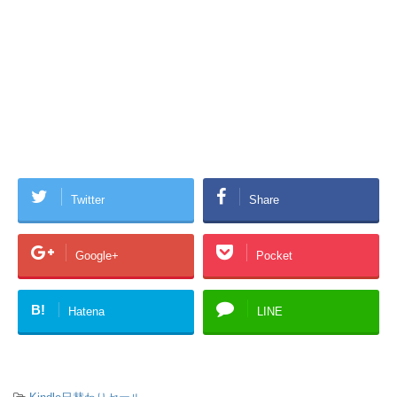
Twitter
Share
Google+
Pocket
B!
Hatena
LINE