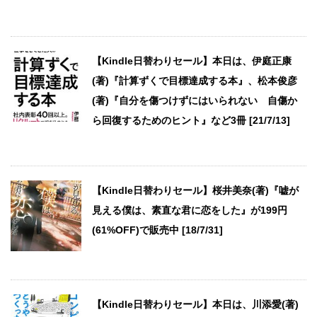
【Kindle日替わりセール】本日は、伊庭正康
(著)『計算ずくで目標達成する本』、松本俊彦
(著)『自分を傷つけずにはいられない 自傷か
ら回復するためのヒント』など3冊 [21/7/13]
【Kindle日替わりセール】桜井美奈(著)『嘘が
見える僕は、素直な君に恋をした』が199円
(61%OFF)で販売中 [18/7/31]
【Kindle日替わりセール】本日は、川添愛(著)