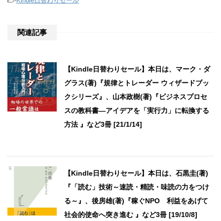
-
Kindle日替わりセール
関連記事
【Kindle日替わりセール】本日は、マーク・ダ
グラス(著)『規律とトレーダー ウィザードブッ
クシリーズ』、山本政樹(著)『ビジネスプロセ
スの教科書―アイデアを「実行力」に転換する
方法 』など3冊 [21/1/14]
【Kindle日替わりセール】本日は、石黒圭(著)
『「読む」技術～速読・精読・味読の力をつけ
る～』、後房雄(著)『稼ぐNPO 利益をあげて
社会的使命へ突き進む 』など3冊 [19/10/8]