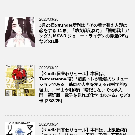
2023/03/25
3月25日のKindle新刊は「その着せ替え人形は
恋をする 11巻」「幼女戦記(27)」「機動戦士ガ
ンダム MSV-R ジョニー・ライデンの帰還(25)」
など511冊
2023/03/25
【Kindle日替わりセール】本日は、
Testosterone(著)『超筋トレが最強のソリュー
ションである 筋肉が人生を変える超科学的な
理由』、平山令明(著)『暗記しないで化学入
門 新訂版 電子を見れば化学はわかる』など3
冊 [23/3/25]
2023/03/24
【Kindle日替わりセール】本日は、上阪徹(著)