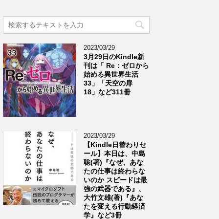
2023/03/29
3月29日のKindle新
刊は「 Re：ゼロから
始める異世界生活
33」「天空の扉
18」など311冊
2023/03/29
【Kindle日替わりセ
ール】本日は、中島
聡(著)『なぜ、あな
たの仕事は終わらな
いのか スピードは最
強の武器である』、
大竹文雄(著)『あな
たを変える行動経済
学』など3冊