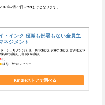
8年2月27日23:59までとなります。
イ・インク 役職も部署もない全員主
マネジメント
ド・シェリダン(著), 原田騎郎(翻訳), 安井力(翻訳), 吉羽龍太郎
 永瀬美穂(翻訳), 川口恭伸(翻訳)
99
円
(4.8)
7件のレビュー
Kindleストアで調べる