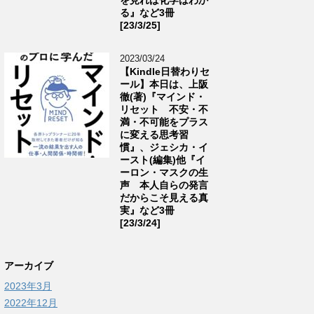
る』など3冊
[23/3/25]
2023/03/24
【Kindle日替わりセ
ール】本日は、上阪
徹(著)『マインド・
リセット 不安・不
満・不可能をプラス
に変える思考習
慣』、ジェシカ・イ
ースト(編集)他『イ
ーロン・マスクの生
声 本人自らの発言
だからこそ見える真
実』など3冊
[23/3/24]
アーカイブ
2023年3月
2022年12月