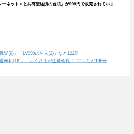
ターネット＞と共有型経済の台頭』が999円で販売されていま
戦記(8)」「LV999の村人(2)」など122冊
と香辛料(16)」「おくさまが生徒会長！: 12」など166冊