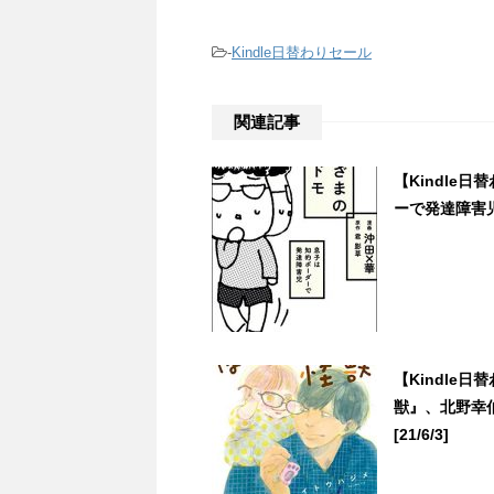
-
Kindle日替わりセール
関連記事
【Kindle
ーで発達障害児』
【Kindle
獣』、北野幸伯
[21/6/3]