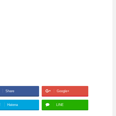
Share
Google+
!
Hatena
LINE