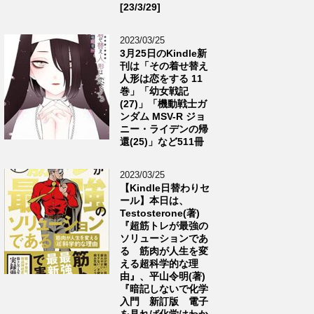
[23/3/29]
2023/03/25
3月25日のKindle新
刊は「その着せ替え
人形は恋をする 11
巻」「幼女戦記
(27)」「機動戦士ガ
ンダム MSV-R ジョ
ニー・ライデンの帰
還(25)」など511冊
2023/03/25
【Kindle日替わりセ
ール】本日は、
Testosterone(著)
『超筋トレが最強の
ソリューションであ
る 筋肉が人生を変
える超科学的な理
由』、平山令明(著)
『暗記しないで化学
入門 新訂版 電子
を見れば化学はわか