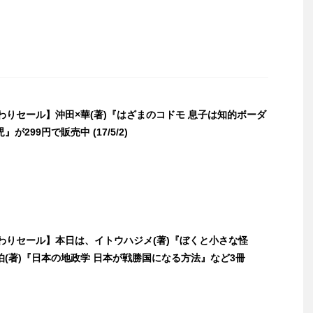
日替わりセール】沖田×華(著)『はざまのコドモ 息子は知的ボーダ
が299円で販売中 (17/5/2)
日替わりセール】本日は、イトウハジメ(著)『ぼくと小さな怪
(著)『日本の地政学 日本が戦勝国になる方法』など3冊