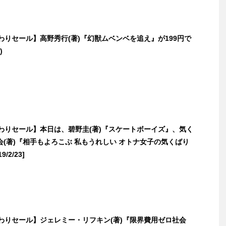
日替わりセール】高野秀行(著)『幻獣ムベンベを追え』が199円で
)
日替わりセール】本日は、碧野圭(著)『スケートボーイズ』、気く
(著)『相手もよろこぶ 私もうれしい オトナ女子の気くばり
/2/23]
日替わりセール】ジェレミー・リフキン(著)『限界費用ゼロ社会