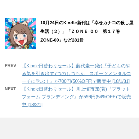
10月24日のKindle新刊は「幸せカナコの殺し屋
生活（２）」「ＺＯＮＥ‐００ 第１７巻
ZONE-00」など281冊
PREV
【Kindle日替わりセール】藤代圭一(著)『子どものや
る気を引き出す7つのしつもん スポーツメンタルコ
ーチに学ぶ！』が700円(50%OFF)で販売中 [18/1/31]
NEXT
【Kindle日替わりセール】川上慎市郎(著)『プラット
フォーム ブランディング』が599円(54%OFF)で販売
中 [18/2/1]