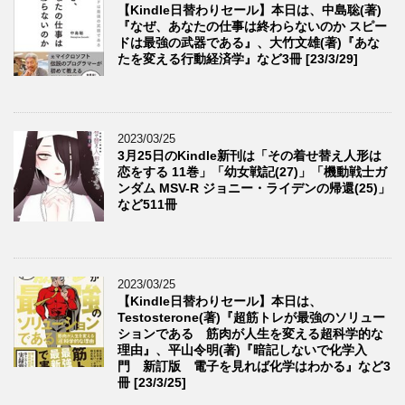
【Kindle日替わりセール】本日は、中島聡(著)
『なぜ、あなたの仕事は終わらないのか スピー
ドは最強の武器である』、大竹文雄(著)『あな
たを変える行動経済学』など3冊 [23/3/29]
2023/03/25
3月25日のKindle新刊は「その着せ替え人形は
恋をする 11巻」「幼女戦記(27)」「機動戦士ガ
ンダム MSV-R ジョニー・ライデンの帰還(25)」
など511冊
2023/03/25
【Kindle日替わりセール】本日は、
Testosterone(著)『超筋トレが最強のソリュー
ションである 筋肉が人生を変える超科学的な
理由』、平山令明(著)『暗記しないで化学入
門 新訂版 電子を見れば化学はわかる』など3
冊 [23/3/25]