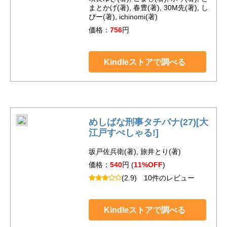
まとかげ(著), 春豊(著), 30M先(著), し
ぴー(著), ichinomi(著)
価格：
756
円
Kindleストアで調べる
めしばな刑事タチバナ(27)[大
江戸すぺしゃる!]
坂戸佐兵衛(著), 旅井とり(著)
価格：
540
円 (
11%OFF
)
(2.9)
10件のレビュー
Kindleストアで調べる