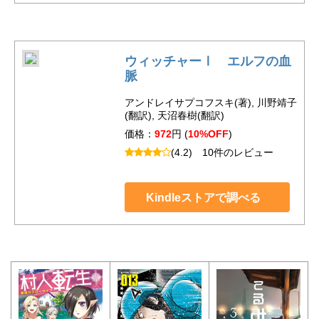
ウィッチャーⅠ エルフの血
脈
アンドレイサプコフスキ(著), 川野靖子
(翻訳), 天沼春樹(翻訳)
価格：
972
円 (
10%OFF
)
(4.2)
10件のレビュー
Kindleストアで調べる