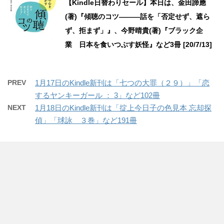
【Kindle日替わりセール】本日は、金田諦應
(著)『傾聴のコツ―――話を「否定せず、遮ら
ず、拒まず」』、今野晴貴(著)『ブラック企
業 日本を食いつぶす妖怪』など3冊 [20/7/13]
PREV
1月17日のKindle新刊は「七つの大罪（２９）」「恋
するヤンキーガール ： 3」など102冊
NEXT
1月18日のKindle新刊は「掟上今日子の色見本 忘却探
偵」「球詠 ３巻」など191冊