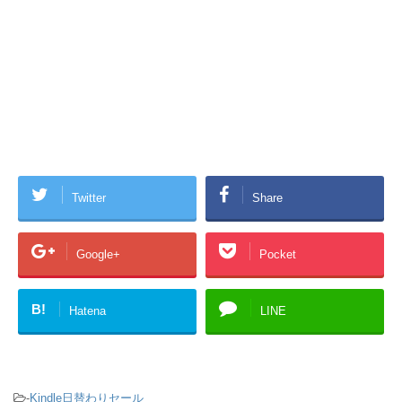
Twitter
Share
Google+
Pocket
B!
Hatena
LINE
-
Kindle日替わりセール