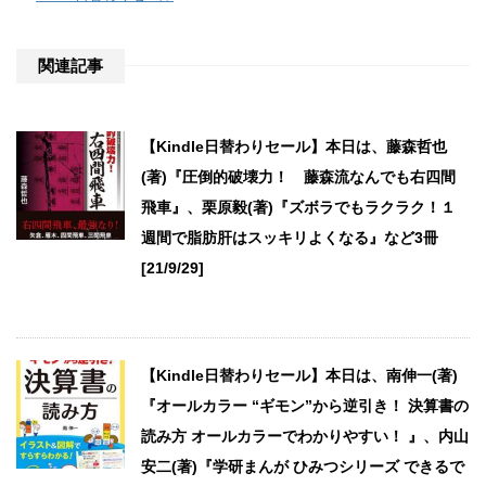
関連記事
【Kindle日替わりセール】本日は、藤森哲也
(著)『圧倒的破壊力！ 藤森流なんでも右四間
飛車』、栗原毅(著)『ズボラでもラクラク！１
週間で脂肪肝はスッキリよくなる』など3冊
[21/9/29]
【Kindle日替わりセール】本日は、南伸一(著)
『オールカラー “ギモン”から逆引き！ 決算書の
読み方 オールカラーでわかりやすい！ 』、内山
安二(著)『学研まんが ひみつシリーズ できるで