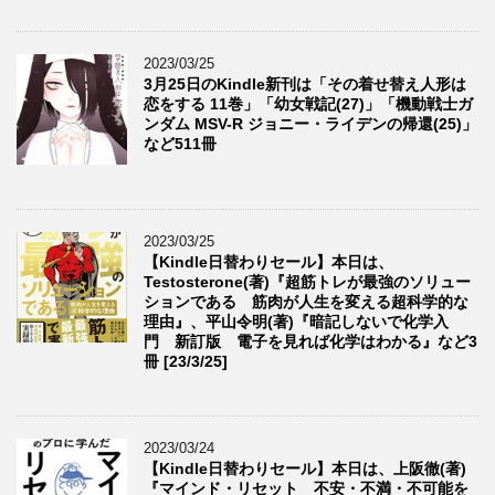
2023/03/25
3月25日のKindle新刊は「その着せ替え人形は
恋をする 11巻」「幼女戦記(27)」「機動戦士ガ
ンダム MSV-R ジョニー・ライデンの帰還(25)」
など511冊
2023/03/25
【Kindle日替わりセール】本日は、
Testosterone(著)『超筋トレが最強のソリュー
ションである 筋肉が人生を変える超科学的な
理由』、平山令明(著)『暗記しないで化学入
門 新訂版 電子を見れば化学はわかる』など3
冊 [23/3/25]
2023/03/24
【Kindle日替わりセール】本日は、上阪徹(著)
『マインド・リセット 不安・不満・不可能を