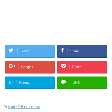
Twitter
Share
Google+
Pocket
B!
Hatena
LINE
-
Kindle日替わりセール