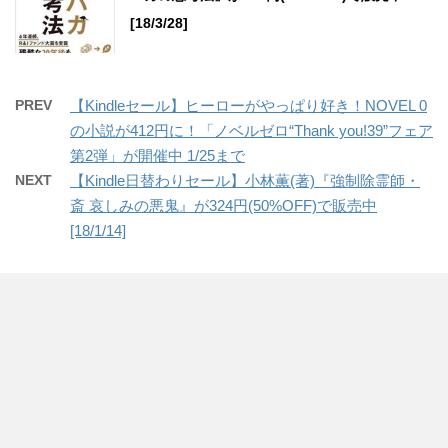
[18/3/28]
PREV
【Kindleセール】ヒーローがやっぱり好き！NOVEL 0
の小説が412円に！「ノベルゼロ“Thank you!39”フェア
第2弾」が開催中 1/25まで
NEXT
【Kindle日替わりセール】小林薫(著)『強制除霊師・
斎 哀しみの悪鬼』が324円(50%OFF)で販売中
[18/1/14]