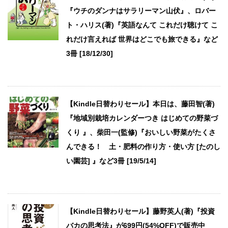
『ウチのダンナはサラリーマン山伏』、ロバー
ト・ハリス(著)『英語なんて これだけ聴けて こ
れだけ言えれば 世界はどこでも旅できる』など
3冊 [18/12/30]
【Kindle日替わりセール】本日は、藤田智(著)
『地域別栽培カレンダーつき はじめての野菜づ
くり 』、柴田一(監修)『おいしい野菜がたくさ
んできる！ 土・肥料の作り方・使い方 [たのし
い園芸] 』など3冊 [19/5/14]
【Kindle日替わりセール】藤野英人(著)『投資
バカの思考法』が699円(54%OFF)で販売中