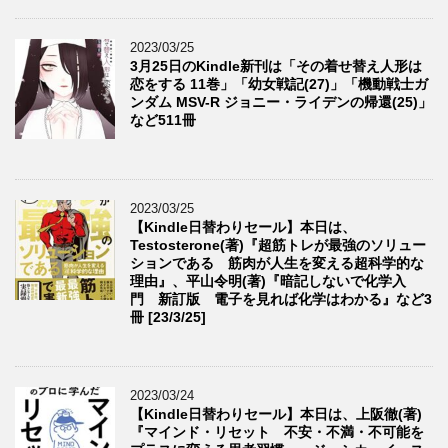
2023/03/25
3月25日のKindle新刊は「その着せ替え人形は
恋をする 11巻」「幼女戦記(27)」「機動戦士ガ
ンダム MSV-R ジョニー・ライデンの帰還(25)」
など511冊
2023/03/25
【Kindle日替わりセール】本日は、
Testosterone(著)『超筋トレが最強のソリュー
ションである 筋肉が人生を変える超科学的な
理由』、平山令明(著)『暗記しないで化学入
門 新訂版 電子を見れば化学はわかる』など3
冊 [23/3/25]
2023/03/24
【Kindle日替わりセール】本日は、上阪徹(著)
『マインド・リセット 不安・不満・不可能を