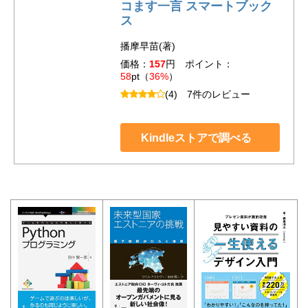
コます一言 スマートブック
ス
播摩早苗(著)
価格：
157
円 ポイント：
58
pt（
36%
）
(4)
7件のレビュー
Kindleストアで調べる