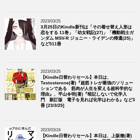
2023/03/25
3月25日のKindle新刊は「その着せ替え人形は
恋をする 11巻」「幼女戦記(27)」「機動戦士ガ
ンダム MSV-R ジョニー・ライデンの帰還(25)」
など511冊
2023/03/25
【Kindle日替わりセール】本日は、
Testosterone(著)『超筋トレが最強のソリュー
ションである 筋肉が人生を変える超科学的な
理由』、平山令明(著)『暗記しないで化学入
門 新訂版 電子を見れば化学はわかる』など3
冊 [23/3/25]
2023/03/24
【Kindle日替わりセール】本日は、上阪徹(著)