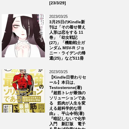
[23/3/29]
2023/03/25
3月25日のKindle新
刊は「その着せ替え
人形は恋をする 11
巻」「幼女戦記
(27)」「機動戦士ガ
ンダム MSV-R ジョ
ニー・ライデンの帰
還(25)」など511冊
2023/03/25
【Kindle日替わりセ
ール】本日は、
Testosterone(著)
『超筋トレが最強の
ソリューションであ
る 筋肉が人生を変
える超科学的な理
由』、平山令明(著)
『暗記しないで化学
入門 新訂版 電子
を見れば化学はわか