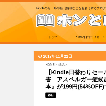
Kindleのセールや新刊情報などをお届けするブログ
トップ
Kindle日替わりセール
2017年11月22日
HOME
>
雑記
>
【Kindle日替わりセ
害 アスペルガー症候
本』が199円(54%OFF)で
雑記