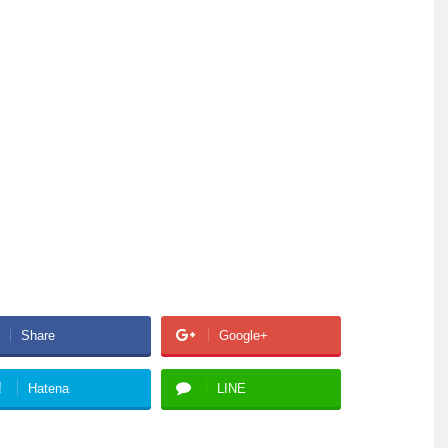
Share
Google+
!
Hatena
LINE