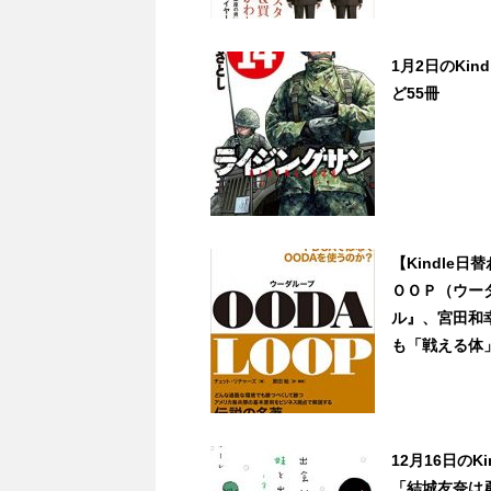
1月2日のKin
ど55冊
【Kindle
ＯＯＰ（ウー
ル』、宮田和
も「戦える体」を
12月16日の
「結城友奈は勇