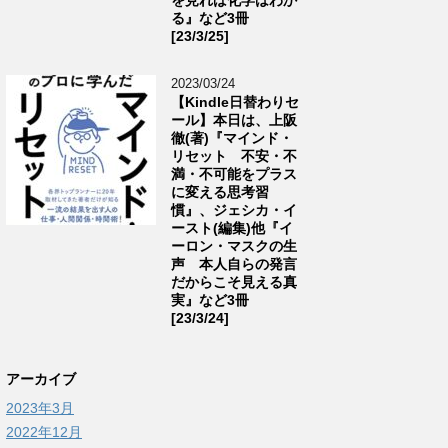
る』など3冊
[23/3/25]
2023/03/24
【Kindle日替わりセ
ール】本日は、上阪
徹(著)『マインド・
リセット 不安・不
満・不可能をプラス
に変える思考習
慣』、ジェシカ・イ
ースト(編集)他『イ
ーロン・マスクの生
声 本人自らの発言
だからこそ見える真
実』など3冊
[23/3/24]
アーカイブ
2023年3月
2022年12月