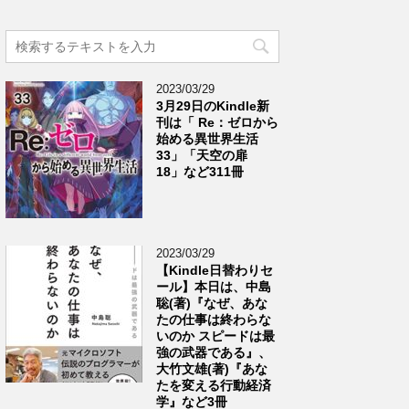
2023/03/29
3月29日のKindle新
刊は「 Re：ゼロから
始める異世界生活
33」「天空の扉
18」など311冊
2023/03/29
【Kindle日替わりセ
ール】本日は、中島
聡(著)『なぜ、あな
たの仕事は終わらな
いのか スピードは最
強の武器である』、
大竹文雄(著)『あな
たを変える行動経済
学』など3冊