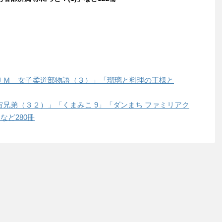
は「ＪＪＭ 女子柔道部物語（３）」「瑠璃と料理の王様と
は「宇宙兄弟（３２）」「くまみこ 9」「ダンまち ファミリアク
」など280冊