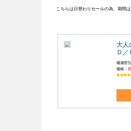
こちらは日替わりセールの為、期間は201
大人
Ｄ／
備瀬哲弘
価格：
1