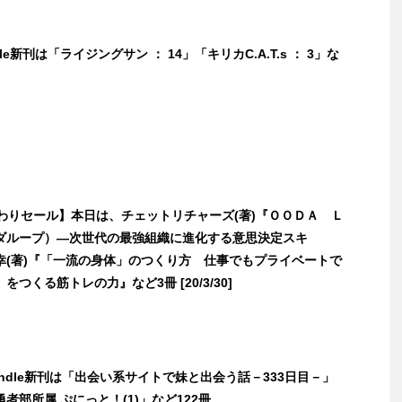
dle新刊は「ライジングサン ： 14」「キリカC.A.T.s ： 3」な
日替わりセール】本日は、チェットリチャーズ(著)『ＯＯＤＡ Ｌ
ダループ）―次世代の最強組織に進化する意思決定スキ
幸(著)『「一流の身体」のつくり方 仕事でもプライベートで
つくる筋トレの力』など3冊 [20/3/30]
Kindle新刊は「出会い系サイトで妹と出会う話－333日目－」
者部所属 ぷにっと！(1)」など122冊