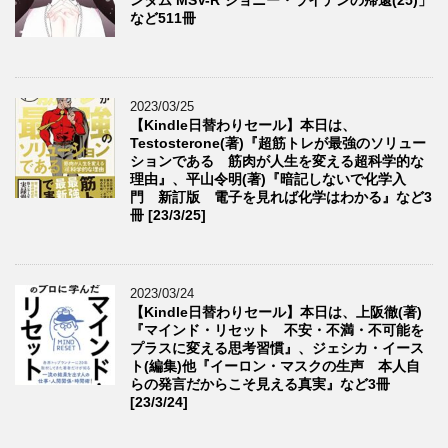
など511冊
2023/03/25
【Kindle日替わりセール】本日は、
Testosterone(著)『超筋トレが最強のソリュー
ションである 筋肉が人生を変える超科学的な
理由』、平山令明(著)『暗記しないで化学入
門 新訂版 電子を見れば化学はわかる』など3
冊 [23/3/25]
2023/03/24
【Kindle日替わりセール】本日は、上阪徹(著)
『マインド・リセット 不安・不満・不可能を
プラスに変える思考習慣』、ジェシカ・イース
ト(編集)他『イーロン・マスクの生声 本人自
らの発言だからこそ見える真実』など3冊
[23/3/24]