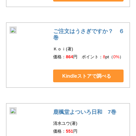
ご注文はうさぎですか？ ６
巻
Ｋｏｉ(著)
価格：
864
円 ポイント：
8
pt（
0%
）
Kindleストアで調べる
鹿楓堂よついろ日和 7巻
清水ユウ(著)
価格：
551
円