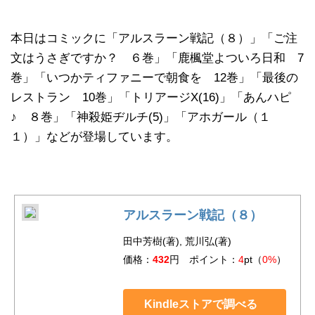
本日はコミックに「アルスラーン戦記（８）」「ご注
文はうさぎですか？ ６巻」「鹿楓堂よついろ日和 7
巻」「いつかティファニーで朝食を 12巻」「最後の
レストラン 10巻」「トリアージX(16)」「あんハピ
♪ ８巻」「神殺姫ヂルチ(5)」「アホガール（１
１）」などが登場しています。
アルスラーン戦記（８）
田中芳樹(著), 荒川弘(著)
価格：
432
円 ポイント：
4
pt（
0%
）
Kindleストアで調べる