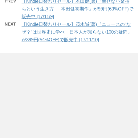
PREV
【Kindle日替わりセール】本田健(著)『幸せな小金持
ちという生き方 ― 本田健初期作』が99円(63%OFF)で
販売中 [17/11/9]
NEXT
【Kindle日替わりセール】茂木誠(著)『ニュースの“な
ぜ？”は世界史に学べ 日本人が知らない100の疑問』
が399円(54%OFF)で販売中 [17/11/10]