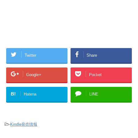
Twitter
Share
Google+
Pocket
B!
Hatena
LINE
-
Kindle発売情報