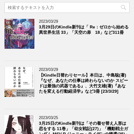
2023/03/29
3月29日のKindle新刊は「 Re：ゼロから始める
異世界生活 33」「天空の扉 18」など311冊
2023/03/29
【Kindle日替わりセール】本日は、中島聡(著)
『なぜ、あなたの仕事は終わらないのか スピー
ドは最強の武器である』、大竹文雄(著)『あな
たを変える行動経済学』など3冊 [23/3/29]
2023/03/25
3月25日のKindle新刊は「その着せ替え人形は
恋をする 11巻」「幼女戦記(27)」「機動戦士ガ
ンダム MSV-R ジョニー・ライデンの帰還(25)」