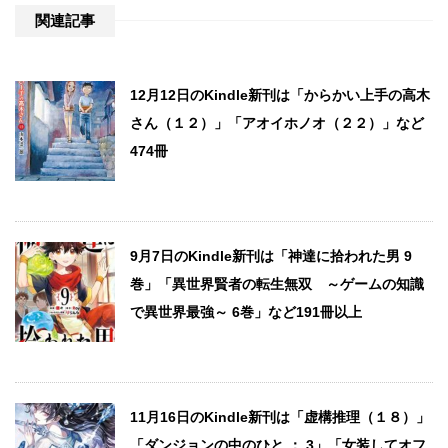
関連記事
12月12日のKindle新刊は「からかい上手の高木
さん（１２）」「アオイホノオ（２２）」など
474冊
9月7日のKindle新刊は「神達に拾われた男 9
巻」「異世界賢者の転生無双 ～ゲームの知識
で異世界最強～ 6巻」など191冊以上
11月16日のKindle新刊は「虚構推理（１８）」
「ダンジョンの中のひと ： 3」「女装してオフ