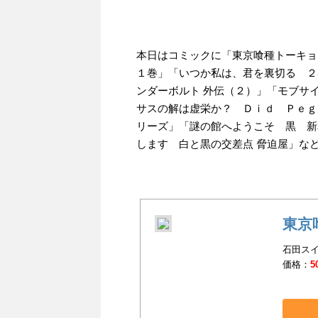
本日はコミックに「東京喰種トーキョー
１巻」「いつか私は、君を裏切る ２巻
ンダーボルト 外伝（２）」「モブサ
サスの解は虚栄か？ Ｄｉｄ Ｐｅｇ
リーズ」「謎の館へようこそ 黒 新
します 白と黒の交差点 脅迫屋」な
東京
石田スイ
価格：
5