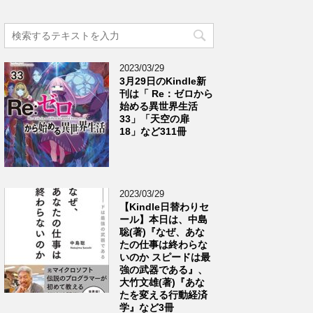
2023/03/29
3月29日のKindle新
刊は「 Re：ゼロから
始める異世界生活
33」「天空の扉
18」など311冊
2023/03/29
【Kindle日替わりセ
ール】本日は、中島
聡(著)『なぜ、あな
たの仕事は終わらな
いのか スピードは最
強の武器である』、
大竹文雄(著)『あな
たを変える行動経済
学』など3冊