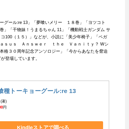
グール:re 13」「夢喰いメリー １８巻」「ヨツコト
」「干物妹！うまるちゃん 11」「機動戦士ガンダム サ
イコ100（１５）」などが、小説に「美少年椅子」「ペガ
ａｓｕｓ Ａｎｓｗｅｒ ｔｈｅ Ｖａｎｉｔｙ？ Wシ
本格３０周年記念アンソロジー」「今からあなたを脅迫
どが登場しています。
喰種トーキョーグール:re 13
(著)
00
円
Kindleストアで調べる