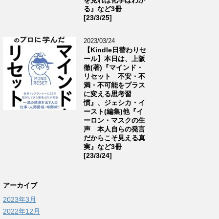
る』など3冊
[23/3/25]
2023/03/24
【Kindle日替わりセ
ール】本日は、上阪
徹(著)『マインド・
リセット 不安・不
満・不可能をプラス
に変える思考習
慣』、ジェシカ・イ
ースト(編集)他『イ
ーロン・マスクの生
声 本人自らの発言
だからこそ見える真
実』など3冊
[23/3/24]
アーカイブ
2023年3月
2022年12月