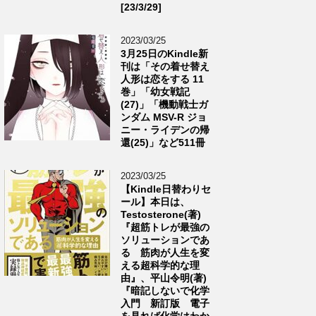
[23/3/29]
2023/03/25
3月25日のKindle新
刊は「その着せ替え
人形は恋をする 11
巻」「幼女戦記
(27)」「機動戦士ガ
ンダム MSV-R ジョ
ニー・ライデンの帰
還(25)」など511冊
2023/03/25
【Kindle日替わりセ
ール】本日は、
Testosterone(著)
『超筋トレが最強の
ソリューションであ
る 筋肉が人生を変
える超科学的な理
由』、平山令明(著)
『暗記しないで化学
入門 新訂版 電子
を見れば化学はわか