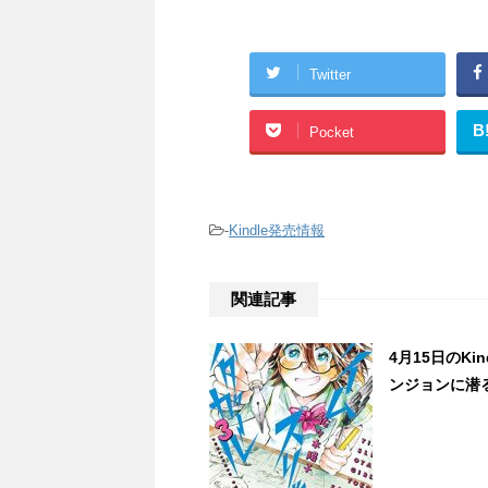
Twitter
B
Pocket
-
Kindle発売情報
関連記事
4月15日のK
ンジョンに潜る