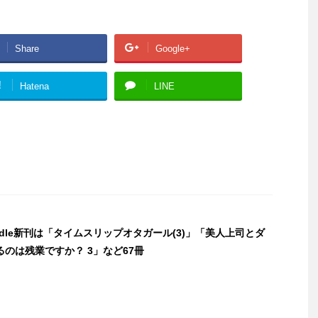
Share
Google+
!
Hatena
LINE
indle新刊は「タイムスリップオタガール(3)」「美人上司とダ
のは残業ですか？ 3」など67冊