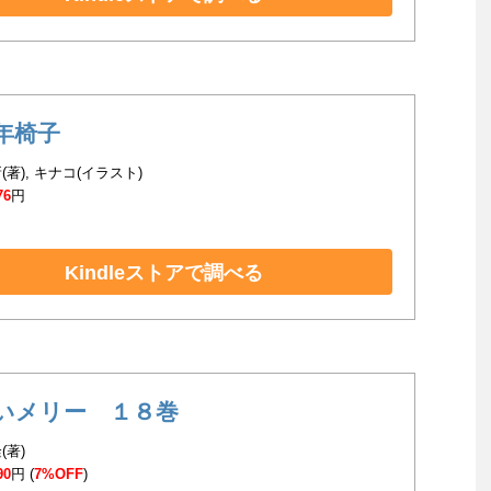
年椅子
(著), キナコ(イラスト)
76
円
Kindleストアで調べる
いメリー １８巻
(著)
90
円 (
7%OFF
)