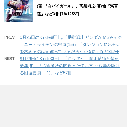
(著)『白バイガール』、高梨尚之(著)他『粥百
選』など3冊 [18/12/23]
PREV
9月25日のKindle新刊は「機動戦士ガンダム MSV-R ジ
ョニー・ライデンの帰還(15)」「ダンジョンに出会い
を求めるのは間違っているだろうか 9巻」など317冊
NEXT
9月26日のKindle新刊は「ロクでなし魔術講師と禁忌
教典(6)」「治癒魔法の間違った使い方 ～戦場を駆け
る回復要員～(1)」など57冊