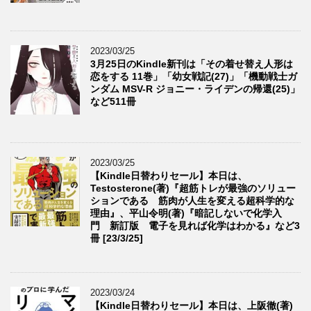
2023/03/25
3月25日のKindle新刊は「その着せ替え人形は
恋をする 11巻」「幼女戦記(27)」「機動戦士ガ
ンダム MSV-R ジョニー・ライデンの帰還(25)」
など511冊
2023/03/25
【Kindle日替わりセール】本日は、
Testosterone(著)『超筋トレが最強のソリュー
ションである 筋肉が人生を変える超科学的な
理由』、平山令明(著)『暗記しないで化学入
門 新訂版 電子を見れば化学はわかる』など3
冊 [23/3/25]
2023/03/24
【Kindle日替わりセール】本日は、上阪徹(著)