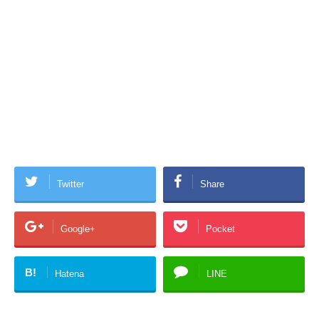
Twitter
Share
Google+
Pocket
B!
Hatena
LINE