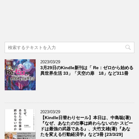
2023/03/29
3月29日のKindle新刊は「 Re：ゼロから始める
異世界生活 33」「天空の扉 18」など311冊
2023/03/29
【Kindle日替わりセール】本日は、中島聡(著)
『なぜ、あなたの仕事は終わらないのか スピー
ドは最強の武器である』、大竹文雄(著)『あな
たを変える行動経済学』など3冊 [23/3/29]