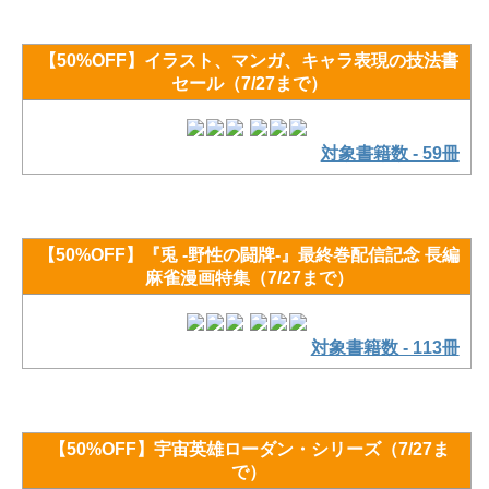
【50%OFF】イラスト、マンガ、キャラ表現の技法書
セール（7/27まで）
対象書籍数 - 59冊
【50%OFF】『兎 -野性の闘牌-』最終巻配信記念 長編
麻雀漫画特集（7/27まで）
対象書籍数 - 113冊
【50%OFF】宇宙英雄ローダン・シリーズ（7/27ま
で）