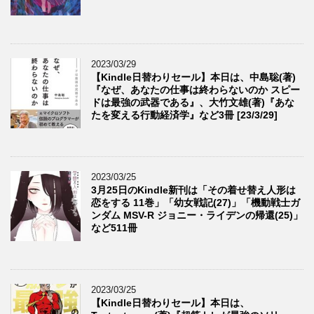
2023/03/29
【Kindle日替わりセール】本日は、中島聡(著)
『なぜ、あなたの仕事は終わらないのか スピー
ドは最強の武器である』、大竹文雄(著)『あな
たを変える行動経済学』など3冊 [23/3/29]
2023/03/25
3月25日のKindle新刊は「その着せ替え人形は
恋をする 11巻」「幼女戦記(27)」「機動戦士ガ
ンダム MSV-R ジョニー・ライデンの帰還(25)」
など511冊
2023/03/25
【Kindle日替わりセール】本日は、