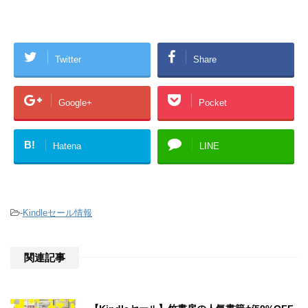
Twitter
Share
Google+
Pocket
B!
Hatena
LINE
-
Kindleセール情報
関連記事