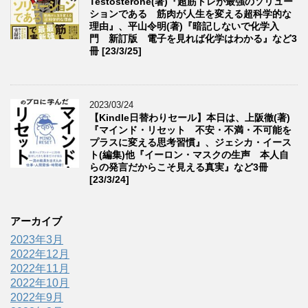
Testosterone(著)『超筋トレが最強のソリュー
ションである 筋肉が人生を変える超科学的な
理由』、平山令明(著)『暗記しないで化学入
門 新訂版 電子を見れば化学はわかる』など3
冊 [23/3/25]
2023/03/24
【Kindle日替わりセール】本日は、上阪徹(著)
『マインド・リセット 不安・不満・不可能を
プラスに変える思考習慣』、ジェシカ・イース
ト(編集)他『イーロン・マスクの生声 本人自
らの発言だからこそ見える真実』など3冊
[23/3/24]
アーカイブ
2023年3月
2022年12月
2022年11月
2022年10月
2022年9月