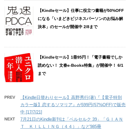
【Kindleセール】仕事に役立つ書籍が50%OFF
になる「いまどきビジネスパーソンのお悩み解
決本」のセールが開催中 2/8まで
【Kindleセール】1冊95円！「電子書籍でしか
読めない！ 文春e-Books特集」が開催中！ 6/1
まで
PREV
【Kindle日替わりセール】高野秀行(著)『【電子特別
カラー版】恋するソマリア』が599円(57%OFF)で販売
中 [17/7/21]
NEXT
7月21日のKindle新刊は「ベルセルク 39」「ＧＩＡＮ
Ｔ ＫＩＬＬＩＮＧ（４４）」など985冊