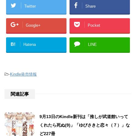
Twitter
Share
Google+
Pocket
B!
Hatena
LINE
-
Kindle発売情報
関連記事
9月13日のKindle新刊は「推しが武道館いって
くれたら死ぬ(9)」「ゆびさきと恋々（７）」な
ど227冊