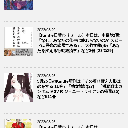
2023/03/29
【Kindle日替わりセール】本日は、中島聡(著)
『なぜ、あなたの仕事は終わらないのか スピー
ドは最強の武器である』、大竹文雄(著)『あな
たを変える行動経済学』など3冊 [23/3/29]
2023/03/25
3月25日のKindle新刊は「その着せ替え人形は
恋をする 11巻」「幼女戦記(27)」「機動戦士ガ
ンダム MSV-R ジョニー・ライデンの帰還(25)」
など511冊
2023/03/25
【Kindle日替わりセール】本日は、