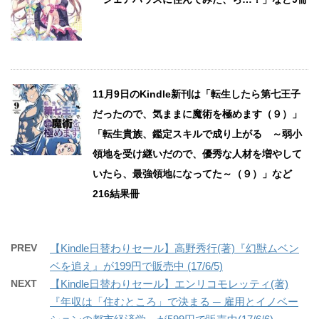
11月9日のKindle新刊は「転生したら第七王子
だったので、気ままに魔術を極めます（９）」
「転生貴族、鑑定スキルで成り上がる ～弱小
領地を受け継いだので、優秀な人材を増やして
いたら、最強領地になってた～（９）」など
216結果冊
PREV
【Kindle日替わりセール】高野秀行(著)『幻獣ムベン
ベを追え』が199円で販売中 (17/6/5)
NEXT
【Kindle日替わりセール】エンリコモレッティ(著)
『年収は「住むところ」で決まる ─ 雇用とイノベー