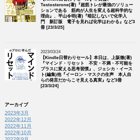
Testosterone(著)『超筋トレが最強のソリュー
ションである 筋肉が人生を変える超科学的な
理由』、平山令明(著)『暗記しないで化学入
門 新訂版 電子を見れば化学はわかる』など3
冊 [23/3/25]
2023/03/24
【Kindle日替わりセール】本日は、上阪徹(著)
『マインド・リセット 不安・不満・不可能を
プラスに変える思考習慣』、ジェシカ・イース
ト(編集)他『イーロン・マスクの生声 本人自
らの発言だからこそ見える真実』など3冊
[23/3/24]
アーカイブ
2023年3月
2022年12月
2022年11月
2022年10月
2022年9月