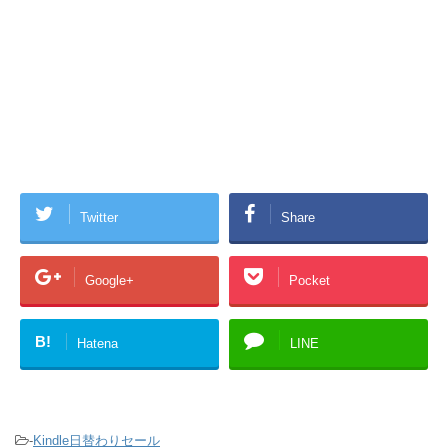
Twitter
Share
Google+
Pocket
B!
Hatena
LINE
-
Kindle日替わりセール