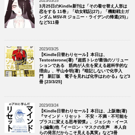
2023/03/25
3月25日のKindle新刊は「その着せ替え人形は
恋をする 11巻」「幼女戦記(27)」「機動戦士ガ
ンダム MSV-R ジョニー・ライデンの帰還(25)」
など511冊
2023/03/25
【Kindle日替わりセール】本日は、
Testosterone(著)『超筋トレが最強のソリュー
ションである 筋肉が人生を変える超科学的な
理由』、平山令明(著)『暗記しないで化学入
門 新訂版 電子を見れば化学はわかる』など3
冊 [23/3/25]
2023/03/24
【Kindle日替わりセール】本日は、上阪徹(著)
『マインド・リセット 不安・不満・不可能を
プラスに変える思考習慣』、ジェシカ・イース
ト(編集)他『イーロン・マスクの生声 本人自
らの発言だからこそ見える真実』など3冊