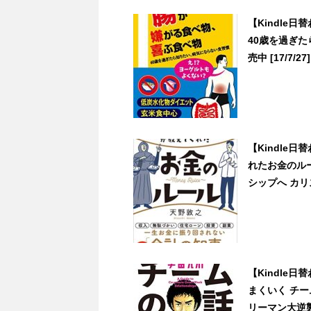
【Kindle
40歳を過ぎた
売中 [17/7/27]
【Kindle
れたお金のル
シップへ カリ
【Kindle
まくいく チ
リーマン大逆襲