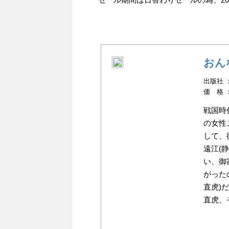
おん
出版社 ：N
価 格 
戦国時
の女性
して、
遠江(
い、御
がった
直虎)
直虎、