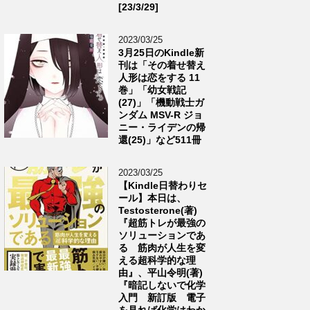
[23/3/29]
2023/03/25
3月25日のKindle新
刊は「その着せ替え
人形は恋をする 11
巻」「幼女戦記
(27)」「機動戦士ガ
ンダム MSV-R ジョ
ニー・ライデンの帰
還(25)」など511冊
2023/03/25
【Kindle日替わりセ
ール】本日は、
Testosterone(著)
『超筋トレが最強の
ソリューションであ
る 筋肉が人生を変
える超科学的な理
由』、平山令明(著)
『暗記しないで化学
入門 新訂版 電子
を見れば化学はわか