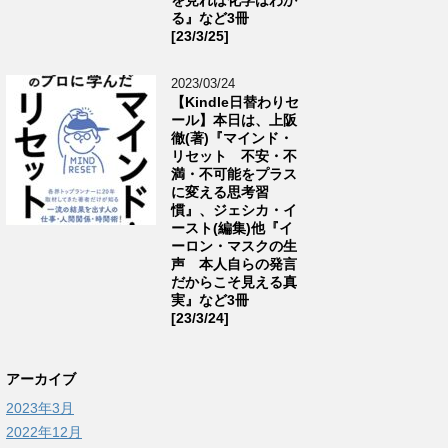
る』など3冊
[23/3/25]
2023/03/24
【Kindle日替わりセ
ール】本日は、上阪
徹(著)『マインド・
リセット 不安・不
満・不可能をプラス
に変える思考習
慣』、ジェシカ・イ
ースト(編集)他『イ
ーロン・マスクの生
声 本人自らの発言
だからこそ見える真
実』など3冊
[23/3/24]
アーカイブ
2023年3月
2022年12月