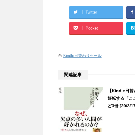
Twitter
B
Pocket
-
Kindle日替わりセール
関連記事
【Kindle
好転する「こ
ど3冊 [20/3/17