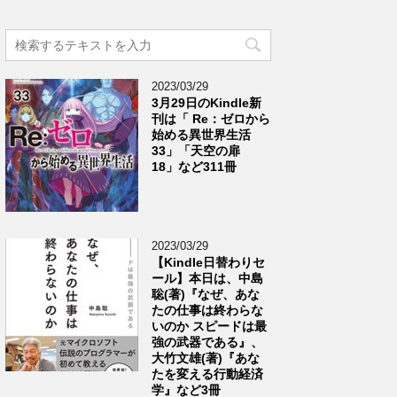
2023/03/29
3月29日のKindle新
刊は「 Re：ゼロから
始める異世界生活
33」「天空の扉
18」など311冊
2023/03/29
【Kindle日替わりセ
ール】本日は、中島
聡(著)『なぜ、あな
たの仕事は終わらな
いのか スピードは最
強の武器である』、
大竹文雄(著)『あな
たを変える行動経済
学』など3冊