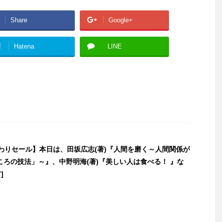
Share
Google+
!
Hatena
LINE
日替わりセール】本日は、田坂広志(著)『人間を磨く～人間関係が
ころの技法」～』、中野明海(著)『美しい人は食べる！ 』な
]