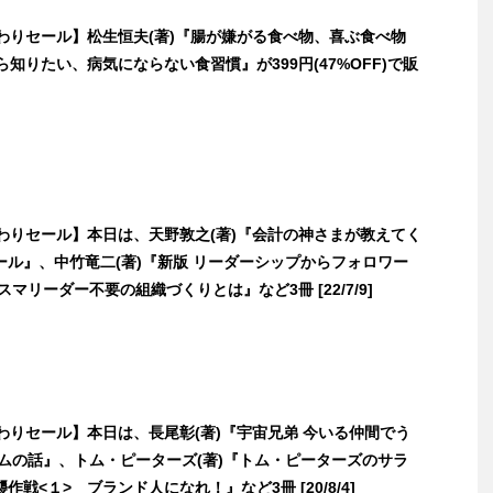
日替わりセール】松生恒夫(著)『腸が嫌がる食べ物、喜ぶ食べ物
ら知りたい、病気にならない食習慣』が399円(47%OFF)で販
日替わりセール】本日は、天野敦之(著)『会計の神さまが教えてく
ール』、中竹竜二(著)『新版 リーダーシップからフォロワー
スマリーダー不要の組織づくりとは』など3冊 [22/7/9]
日替わりセール】本日は、長尾彰(著)『宇宙兄弟 今いる仲間でう
ームの話』、トム・ピーターズ(著)『トム・ピーターズのサラ
作戦<１> ブランド人になれ！』など3冊 [20/8/4]