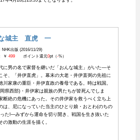
な城主 直虎 一
HK出版 (2016/11/29)
： ￥
499
ポイント還元
0
pt（
-
%）
代に男の名で家督を継いだ「おんな城主」がいた―そ
こそ、「井伊直虎」。幕末の大老・井伊直弼の先祖に
徳川家康の重臣・井伊直政の養母である。時は戦国。
静岡県西部)・井伊家は親族の男たちが皆死んでしま
家断絶の危機にあった。その井伊家を救うべく立ち上
のは、尼になっていた当主のひとり娘・おとわ(のちの
だった!―みずから運命を切り開き、戦国を生き抜いた
その激動の生涯を描く。