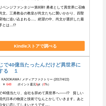
リベンジファンタジー第8弾!! 勇者として異世界に召喚
尚文。三勇教会の教皇が尚文たちに襲いかかり、四聖
窮地に追い込まれる…。絶望の中、尚文が選択した最
手とは…!?
Kindleストアで調べる
じで40億当たったんだけど異世界に
する １
KADOKAWA / メディアファクトリー (2017/4/22)
： ￥
648
ポイント還元
6
pt（
0
%）
で40億当たり、会社を辞めて異世界へ――!? 貧しい
現代日本の物資と技術でなんとかしていきます。あと
少女に恋してしまいそうです…。