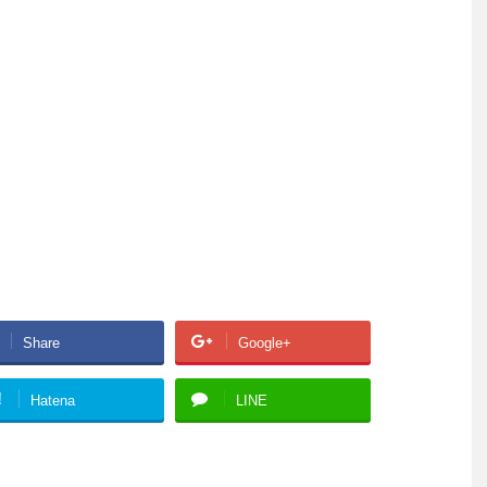
Share
Google+
!
Hatena
LINE