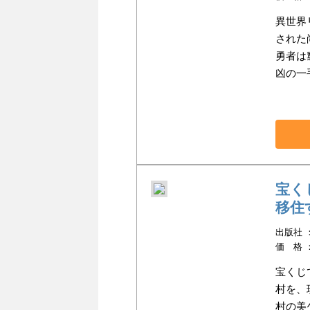
異世界
された
勇者は
凶の一
宝く
移住
出版社 ：
価 格 
宝くじ
村を、
村の美