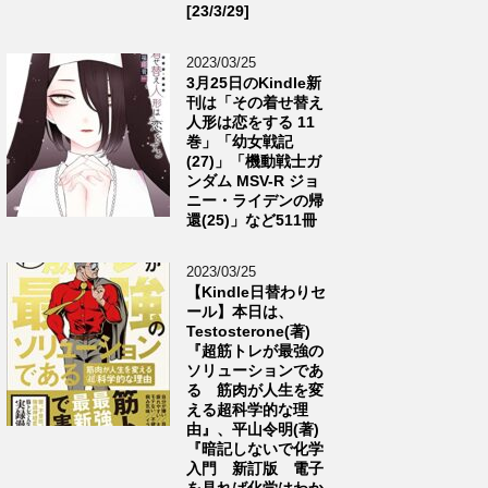
[23/3/29]
2023/03/25
3月25日のKindle新
刊は「その着せ替え
人形は恋をする 11
巻」「幼女戦記
(27)」「機動戦士ガ
ンダム MSV-R ジョ
ニー・ライデンの帰
還(25)」など511冊
2023/03/25
【Kindle日替わりセ
ール】本日は、
Testosterone(著)
『超筋トレが最強の
ソリューションであ
る 筋肉が人生を変
える超科学的な理
由』、平山令明(著)
『暗記しないで化学
入門 新訂版 電子
を見れば化学はわか