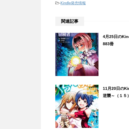
-
Kindle発売情報
関連記事
4月25日のK
883冊
11月20日の
逆襲～（１５）