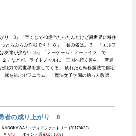
がり 8」「宝くじで40億当たったんだけど異世界に移住
もっとらぶらぶ作戦です！ ８」「君の名は。３」「エルフ
は友達が少ない 15」「ノーゲーム・ノーライフ、で
 ２」などが、ライトノベルに「王国へ続く道4」「普通
た能力で異世界を旅してくる。 疲れたら転移魔法で自宅
4 縁を結ぶゼラニウム」「魔法女子学園の助っ人教師」
勇者の成り上がり 8
KADOKAWA / メディアファクトリー (2017/4/22)
： ￥
648
ポイント還元
6
pt（
0
%）