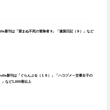
indle新刊は「望まぬ不死の冒険者 9」「違国日記（９）」など
Kindle新刊は「ぐらんぶる（１６）」「ハコヅメ～交番女子の
」など1,000冊以上