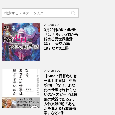
2023/03/29
3月29日のKindle新
刊は「 Re：ゼロから
始める異世界生活
33」「天空の扉
18」など311冊
2023/03/29
【Kindle日替わりセ
ール】本日は、中島
聡(著)『なぜ、あな
たの仕事は終わらな
いのか スピードは最
強の武器である』、
大竹文雄(著)『あな
たを変える行動経済
学』など3冊