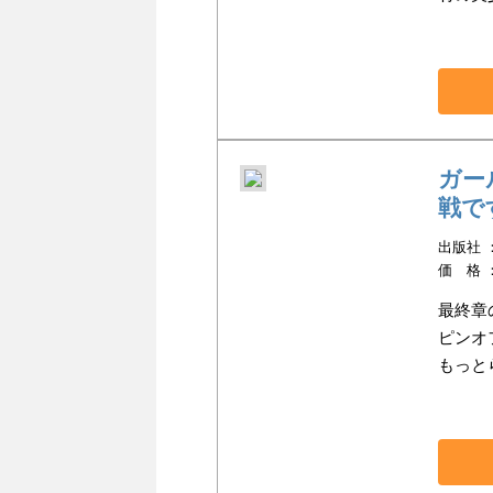
ガー
戦で
出版社 ：
価 格 
最終章
ピンオ
もっと