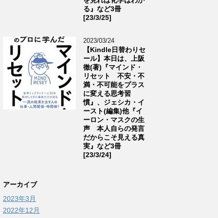
る』など3冊
[23/3/25]
2023/03/24
【Kindle日替わりセ
ール】本日は、上阪
徹(著)『マインド・
リセット 不安・不
満・不可能をプラス
に変える思考習
慣』、ジェシカ・イ
ースト(編集)他『イ
ーロン・マスクの生
声 本人自らの発言
だからこそ見える真
実』など3冊
[23/3/24]
アーカイブ
2023年3月
2022年12月