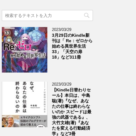
2023/03/29
3月29日のKindle新
刊は「 Re：ゼロから
始める異世界生活
33」「天空の扉
18」など311冊
2023/03/29
【Kindle日替わりセ
ール】本日は、中島
聡(著)『なぜ、あな
たの仕事は終わらな
いのか スピードは最
強の武器である』、
大竹文雄(著)『あな
たを変える行動経済
学』など3冊