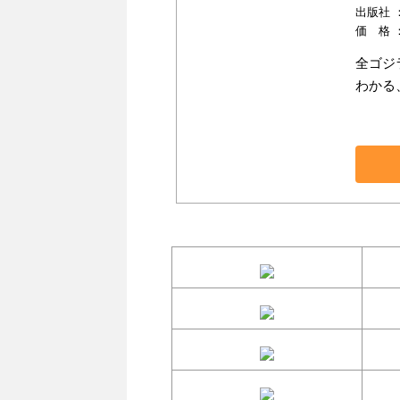
出版社 ：小
価 格 
全ゴジ
わかる