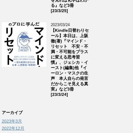
る』など3冊
[23/3/25]
2023/03/24
【Kindle日替わりセ
ール】本日は、上阪
徹(著)『マインド・
リセット 不安・不
満・不可能をプラス
に変える思考習
慣』、ジェシカ・イ
ースト(編集)他『イ
ーロン・マスクの生
声 本人自らの発言
だからこそ見える真
実』など3冊
[23/3/24]
アーカイブ
2023年3月
2022年12月