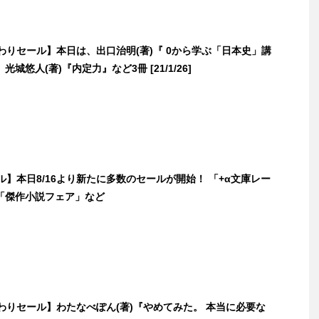
日替わりセール】本日は、出口治明(著)『 0から学ぶ「日本史」講
城悠人(著)『内定力』など3冊 [21/1/26]
セール】本日8/16より新たに多数のセールが開始！ 「+α文庫レー
「傑作小説フェア」など
日替わりセール】わたなべぽん(著)『やめてみた。 本当に必要な