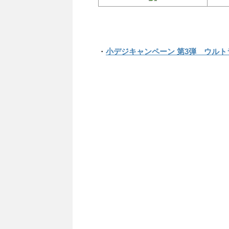
・
小デジキャンペーン 第3弾 ウル