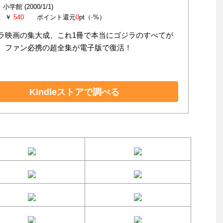
学館 (2000/1/1)
： ￥
540
ポイント還元
0
pt（
-
%）
ラ映画の集大成、これ1冊で本当にゴジラのすべてが
、ファン必携の超全集が電子版で復活！
Kindleストアで調べる