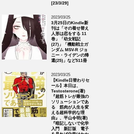
[23/3/29]
2023/03/25
3月25日のKindle新
刊は「その着せ替え
人形は恋をする 11
巻」「幼女戦記
(27)」「機動戦士ガ
ンダム MSV-R ジョ
ニー・ライデンの帰
還(25)」など511冊
2023/03/25
【Kindle日替わりセ
ール】本日は、
Testosterone(著)
『超筋トレが最強の
ソリューションであ
る 筋肉が人生を変
える超科学的な理
由』、平山令明(著)
『暗記しないで化学
入門 新訂版 電子
を見れば化学はわか