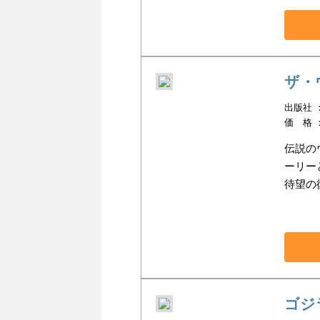
ザ・
出版社 ：小
価 格 
伝説の
ーリー
待望の
ゴジラ