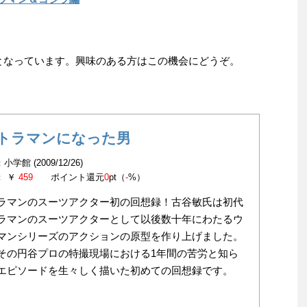
までとなっています。興味のある方はこの機会にどうぞ。
トラマンになった男
学館 (2009/12/26)
： ￥
459
ポイント還元
0
pt（
-
%）
ラマンのスーツアクター初の回想録！古谷敏氏は初代
ラマンのスーツアクターとして以後数十年にわたるウ
マンシリーズのアクションの原型を作り上げました。
その円谷プロの特撮現場における1年間の苦労と知ら
エピソードを生々しく描いた初めての回想録です。