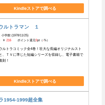
Kindleストアで調べる
ウルトラマン １
学館 (1978/11/25)
： ￥
216
ポイント還元
0
pt（
-
%）
ウルトラコミック全4巻！壮大な長編オリジナルスト
と、ＴＶに準じた短編シリーズを収録し、電子書籍で
復刻！
Kindleストアで調べる
1954-1999超全集