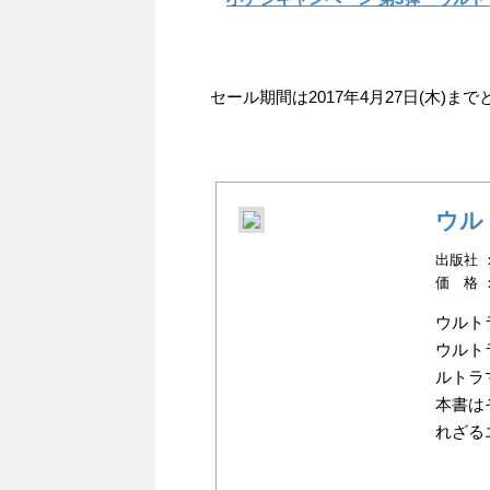
セール期間は2017年4月27日(木)
ウル
出版社 ：小
価 格 
ウルト
ウルト
ルトラ
本書は
れざる