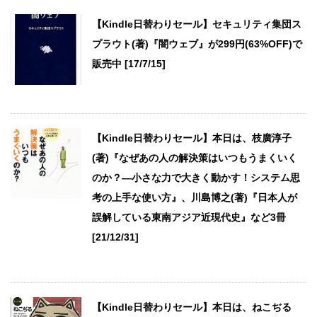
【Kindle日替わりセール】セキュリティ集団ス
プラウト(著)『闇ウェブ』が299円(63%OFF)で
販売中 [17/7/15]
【Kindle日替わりセール】本日は、枝廣淳子
(著)『なぜあの人の解決策はいつもうまくいく
のか？―小さな力で大きく動かす！システム思
考の上手な使い方』、川島博之(著)『日本人が
誤解している東南アジア近現代史』など3冊
[21/12/31]
【Kindle日替わりセール】本日は、ねこぢる