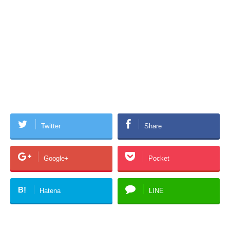
Twitter
Share
Google+
Pocket
B!
Hatena
LINE