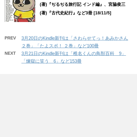
(著)『ぢるぢる旅行記 インド編』、宮脇俊三
(著)『古代史紀行』など3冊 [18/11/5]
PREV
3月20日のKindle新刊は「さわらせてっ！あみかさん
２巻」「たよスポ！ ２巻」など100冊
NEXT
3月21日のKindle新刊は「椎名くんの鳥獣百科 9」
「煉獄に笑う 6」など153冊