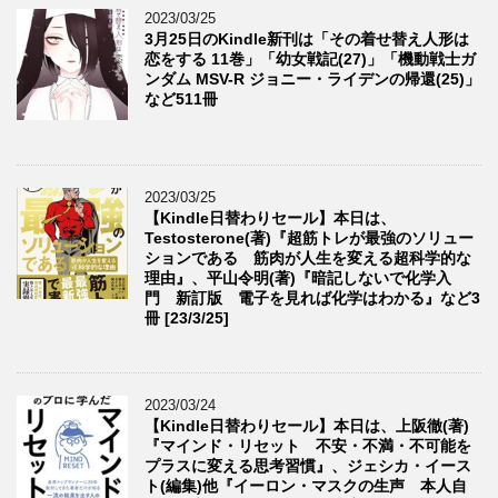
2023/03/25
3月25日のKindle新刊は「その着せ替え人形は
恋をする 11巻」「幼女戦記(27)」「機動戦士ガ
ンダム MSV-R ジョニー・ライデンの帰還(25)」
など511冊
2023/03/25
【Kindle日替わりセール】本日は、
Testosterone(著)『超筋トレが最強のソリュー
ションである 筋肉が人生を変える超科学的な
理由』、平山令明(著)『暗記しないで化学入
門 新訂版 電子を見れば化学はわかる』など3
冊 [23/3/25]
2023/03/24
【Kindle日替わりセール】本日は、上阪徹(著)
『マインド・リセット 不安・不満・不可能を
プラスに変える思考習慣』、ジェシカ・イース
ト(編集)他『イーロン・マスクの生声 本人自