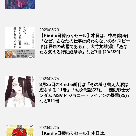
2023/03/29
【Kindle日替わりセール】本日は、中島聡(著)
『なぜ、あなたの仕事は終わらないのか スピー
ドは最強の武器である』、大竹文雄(著)『あな
たを変える行動経済学』など3冊 [23/3/29]
2023/03/25
3月25日のKindle新刊は「その着せ替え人形は
恋をする 11巻」「幼女戦記(27)」「機動戦士ガ
ンダム MSV-R ジョニー・ライデンの帰還(25)」
など511冊
2023/03/25
【Kindle日替わりセール】本日は、