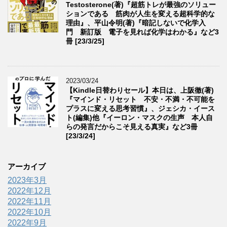
Testosterone(著)『超筋トレが最強のソリュー
ションである 筋肉が人生を変える超科学的な
理由』、平山令明(著)『暗記しないで化学入
門 新訂版 電子を見れば化学はわかる』など3
冊 [23/3/25]
2023/03/24
【Kindle日替わりセール】本日は、上阪徹(著)
『マインド・リセット 不安・不満・不可能を
プラスに変える思考習慣』、ジェシカ・イース
ト(編集)他『イーロン・マスクの生声 本人自
らの発言だからこそ見える真実』など3冊
[23/3/24]
アーカイブ
2023年3月
2022年12月
2022年11月
2022年10月
2022年9月