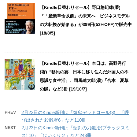
【Kindle日替わりセール】野口悠紀雄(著)
『「産業革命以前」の未来へ ビジネスモデル
の大転換が始まる』が399円(53%OFF)で販売中
[18/8/5]
【Kindle日替わりセール】本日は、高野秀行
(著)『移民の宴 日本に移り住んだ外国人の不
思議な食生活』、司馬遼太郎(著)『合本 夏草
の賦』など3冊 [19/10/7]
PREV
2月22日のKindle新刊は「煉獄デッドロール(3)」「呼
び出された殺戮者6」など110冊
NEXT
2月23日のKindle新刊は「聖剣の刀鍛冶(ブラックスミ
ス) 10」「はいふり２」など243冊