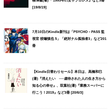
柳澤健(著)『 1993年の女子プロレス』など3冊
[19/8/19]
7月10日のKindle新刊は「PSYCHO－PASS 監
視官 狡噛慎也 5」「絶対ナル孤独者3」など201
冊
【Kindle日替わりセール】本日は、高橋和巳
(著)『消えたい ──虐待された人の生き方から
知る心の幸せ』、双葉社(著)『業務スーパーに
行こう！2019』など3冊 [20/6/3]