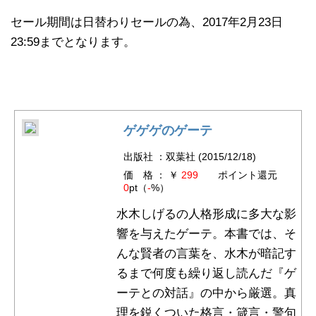
セール期間は日替わりセールの為、2017年2月23日
23:59までとなります。
ゲゲゲのゲーテ
出版社 ：双葉社 (2015/12/18)
価 格 ： ￥
299
ポイント還元
0
pt（
-
%）
水木しげるの人格形成に多大な影
響を与えたゲーテ。本書では、そ
んな賢者の言葉を、水木が暗記す
るまで何度も繰り返し読んだ『ゲ
ーテとの対話』の中から厳選。真
理を鋭くついた格言・箴言・警句