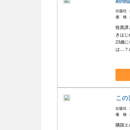
結物
出版社 ：講
価 格 
怪異譚
きはじ
23歳
は…？
この
出版社 ：K
価 格 
隣国エ