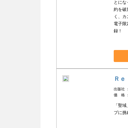
とにな
約を破
く、カ
電子限
録！
Ｒｅ
出版社 ：
価 格 
「聖域
プに挑