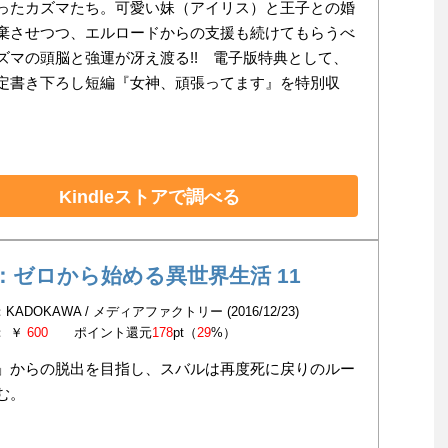
ったカズマたち。可愛い妹（アイリス）と王子との婚
棄させつつ、エルロードからの支援も続けてもらうべ
ズマの頭脳と強運が冴え渡る!! 電子版特典として、
定書き下ろし短編『女神、頑張ってます』を特別収
Kindleストアで調べる
：ゼロから始める異世界生活 11
KADOKAWA / メディアファクトリー (2016/12/23)
： ￥
600
ポイント還元
178
pt（
29
%）
」からの脱出を目指し、スバルは再度死に戻りのルー
む。