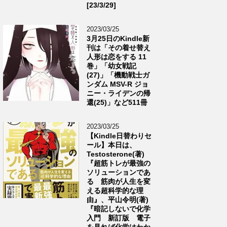
[23/3/29]
2023/03/25
3月25日のKindle新
刊は「その着せ替え
人形は恋をする 11
巻」「幼女戦記
(27)」「機動戦士ガ
ンダム MSV-R ジョ
ニー・ライデンの帰
還(25)」など511冊
2023/03/25
【Kindle日替わりセ
ール】本日は、
Testosterone(著)
『超筋トレが最強の
ソリューションであ
る 筋肉が人生を変
える超科学的な理
由』、平山令明(著)
『暗記しないで化学
入門 新訂版 電子
を見れば化学はわか