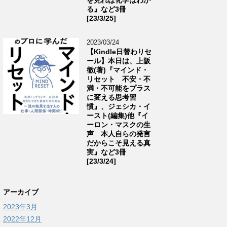
る』など3冊
[23/3/25]
2023/03/24
【Kindle日替わりセ
ール】本日は、上阪
徹(著)『マインド・
リセット 不安・不
満・不可能をプラス
に変える思考習
慣』、ジェシカ・イ
ースト(編集)他『イ
ーロン・マスクの生
声 本人自らの発言
だからこそ見える真
実』など3冊
[23/3/24]
アーカイブ
2023年3月
2022年12月