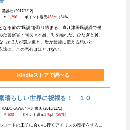
語
談社 (2017/1/12)
： ￥
1,296
ポイント還元
453
pt（
34
%）
となる前の“風説”を取り締まる、直江津署風説課で働
めた警察官・阿良々木暦。町を離れた、ひたぎと翼。
になった3人が選ぶ道と、暦が最後に伝える想いと
永遠に、この恋心はほどけない。
Kindleストアで調べる
素晴らしい世界に祝福を！ １０
ADOKAWA / 角川書店 (2016/11/1)
： ￥
600
ポイント還元
178
pt（
29
%）
ルロードの王子に会いに行くアイリスの護衛をするこ