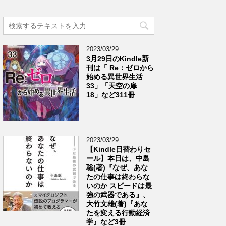
2023/03/29
3月29日のKindle新
刊は「 Re：ゼロから
始める異世界生活
33」「天空の扉
18」など311冊
2023/03/29
【Kindle日替わりセ
ール】本日は、中島
聡(著)『なぜ、あな
たの仕事は終わらな
いのか スピードは最
強の武器である』、
大竹文雄(著)『あな
たを変える行動経済
学』など3冊