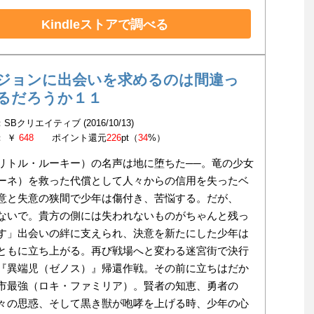
Kindleストアで調べる
ジョンに出会いを求めるのは間違っ
るだろうか１１
SBクリエイティブ (2016/10/13)
： ￥
648
ポイント還元
226
pt（
34
%）
リトル・ルーキー）の名声は地に堕ちた──。竜の少女
ーネ）を救った代償として人々からの信用を失ったベ
意と失意の狭間で少年は傷付き、苦悩する。だが、
ないで。貴方の側には失われないものがちゃんと残っ
す」出会いの絆に支えられ、決意を新たにした少年は
ともに立ち上がる。再び戦場へと変わる迷宮街で決行
『異端児（ゼノス）』帰還作戦。その前に立ちはだか
市最強（ロキ・ファミリア）。賢者の知恵、勇者の
々の思惑、そして黒き獣が咆哮を上げる時、少年の心