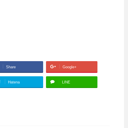
Share
Google+
!
Hatena
LINE