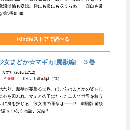
獄浪漫編も収録。枠にも檻にも収まらぬ！ 面白さ常
9巻!!!!!!!!
Kindleストアで調べる
少女まどか☆マギカ[魔獣編] ３巻
文社 (2016/12/12)
： ￥
648
ポイント還元
0
pt（
-
%）
代わり、魔獣が蔓延る世界。ほむらはまどかの姿をし
に心を囚われ、マミと杏子はたった二人で世界を救う
いに身を投じる。彼女達の運命は――!? 劇場版[前後
新編]をつなぐ物語、完結!!