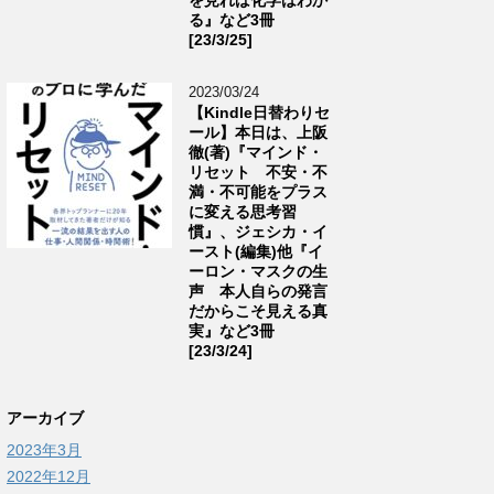
る』など3冊
[23/3/25]
2023/03/24
【Kindle日替わりセ
ール】本日は、上阪
徹(著)『マインド・
リセット 不安・不
満・不可能をプラス
に変える思考習
慣』、ジェシカ・イ
ースト(編集)他『イ
ーロン・マスクの生
声 本人自らの発言
だからこそ見える真
実』など3冊
[23/3/24]
アーカイブ
2023年3月
2022年12月