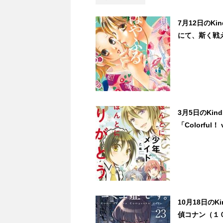
7月12日のK
にて、斯く戦え
3月5日のKindl
「Colorful！
10月18日の
偵コナン（１０