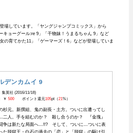
登場しています。「ヤングジャンプコミックス」から
キョーグール:re 9」「干物妹！うまるちゃん 9」など
女の育てかた11」「ゲーマーズ！6」などが登場していま
ルデンカムイ 9
英社 (2016/11/18)
： ￥
500
ポイント還元
105
pt（
21
%）
の杉元。新撰組、鬼の副長・土方。ついに出遭ってし
…二人。手を組むのか？ 殺し合うのか？ 『金塊』
闘争は新たな局面へ…!!? そして、ついに…ついに表
った脱獄王・白石の過去の「恋」と「脱獄」の駆け引