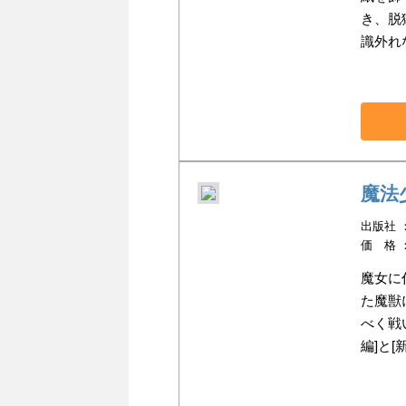
き、脱
識外れな第
魔法
出版社 ：芳
価 格 
魔女に
た魔獣
べく戦
編]と[