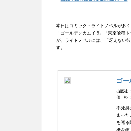
本日はコミック・ライトノベルが多く
「ゴールデンカムイ 9」「東京喰種トー
が、ライトノベルには、「冴えない彼
す。
ゴー
出版社 ：集
価 格 
不死身
まった
を巡る
紙を飾