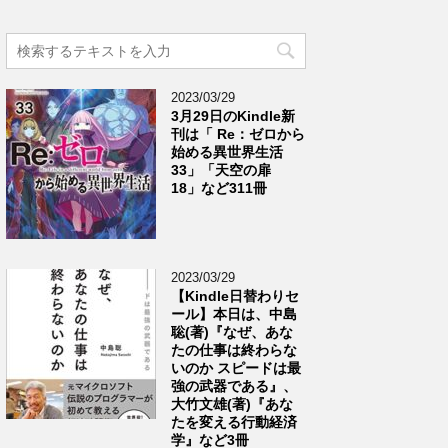
2023/03/29
3月29日のKindle新
刊は「 Re：ゼロから
始める異世界生活
33」「天空の扉
18」など311冊
2023/03/29
【Kindle日替わりセ
ール】本日は、中島
聡(著)『なぜ、あな
たの仕事は終わらな
いのか スピードは最
強の武器である』、
大竹文雄(著)『あな
たを変える行動経済
学』など3冊