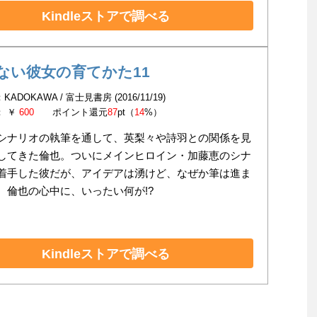
Kindleストアで調べる
ない彼女の育てかた11
KADOKAWA / 富士見書房 (2016/11/19)
： ￥
600
ポイント還元
87
pt（
14
%）
シナリオの執筆を通して、英梨々や詩羽との関係を見
してきた倫也。ついにメインヒロイン・加藤恵のシナ
着手した彼だが、アイデアは湧けど、なぜか筆は進ま
。倫也の心中に、いったい何が!?
Kindleストアで調べる