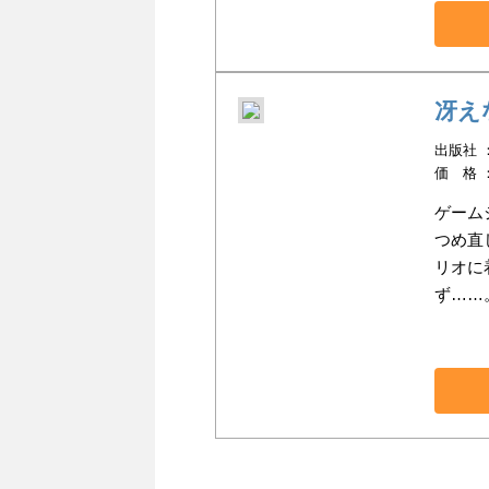
冴え
出版社 ：
価 格 
ゲーム
つめ直
リオに
ず……