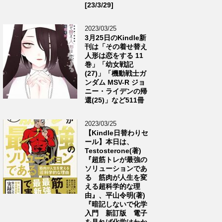
[23/3/29]
2023/03/25
3月25日のKindle新
刊は「その着せ替え
人形は恋をする 11
巻」「幼女戦記
(27)」「機動戦士ガ
ンダム MSV-R ジョ
ニー・ライデンの帰
還(25)」など511冊
2023/03/25
【Kindle日替わりセ
ール】本日は、
Testosterone(著)
『超筋トレが最強の
ソリューションであ
る 筋肉が人生を変
える超科学的な理
由』、平山令明(著)
『暗記しないで化学
入門 新訂版 電子
を見れば化学はわか