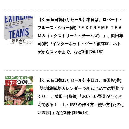
【Kindle日替わりセール】本日は、ロバート・
ブルース・ショー(著)『ＥＸＴＲＥＭＥ ＴＥＡ
ＭＳ（エクストリーム・チームズ） 』、岡田尊
司(著)『インターネット・ゲーム依存症 ネト
ゲからスマホまで』など3冊 [20/1/6]
【Kindle日替わりセール】本日は、藤田智(著)
『地域別栽培カレンダーつき はじめての野菜づ
くり 』、柴田一(監修)『おいしい野菜がたくさ
んできる！ 土・肥料の作り方・使い方 [たのし
い園芸] 』など3冊 [19/5/14]