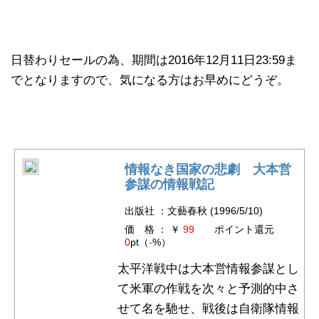
日替わりセールの為、期間は2016年12月11日23:59ま
でとなりますので、気になる方はお早めにどうぞ。
情報なき国家の悲劇 大本営
参謀の情報戦記
出版社 ：文藝春秋 (1996/5/10)
価 格 ： ￥
99
ポイント還元
0
pt（
-
%）
太平洋戦中は大本営情報参謀とし
て米軍の作戦を次々と予測的中さ
せて名を馳せ、戦後は自衛隊情報