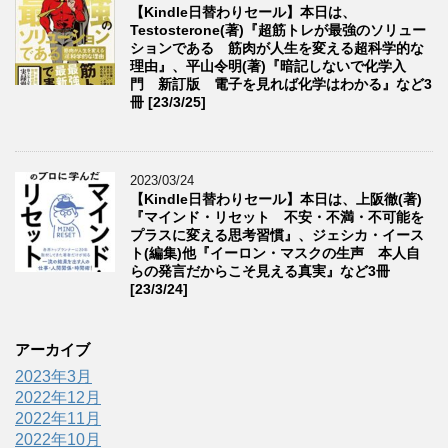
【Kindle日替わりセール】本日は、
Testosterone(著)『超筋トレが最強のソリュー
ションである 筋肉が人生を変える超科学的な
理由』、平山令明(著)『暗記しないで化学入
門 新訂版 電子を見れば化学はわかる』など3
冊 [23/3/25]
2023/03/24
【Kindle日替わりセール】本日は、上阪徹(著)
『マインド・リセット 不安・不満・不可能を
プラスに変える思考習慣』、ジェシカ・イース
ト(編集)他『イーロン・マスクの生声 本人自
らの発言だからこそ見える真実』など3冊
[23/3/24]
アーカイブ
2023年3月
2022年12月
2022年11月
2022年10月