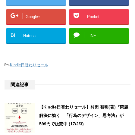
Google+
Pocket
B!
Hatena
LINE
-
Kindle日替わりセール
関連記事
【Kindle日替わりセール】村田 智明(著)『問題
解決に効く 「行為のデザイン」思考法』が
599円で販売中 (17/2/3)