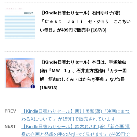
【Kindle日替わりセール】石田ゆり子(著)
『Ｃ'ｅｓｔ Ｊｏｌｉ セ・ジョリ ここちい
い毎日』が499円で販売中 [18/7/3]
【Kindle日替わりセール】本日は、手塚治虫
(著)『ＭＷ 1 』、石井直方(監修)『カラー図
解 筋肉のしくみ・はたらき事典 』など3冊
[19/5/13]
PREV
【Kindle日替わりセール】西川 美和(著)『映画にまつ
わるXについて 』が199円で販売されています
NEXT
【Kindle日替わりセール】鈴木おさむ(著)『新企画 渾
身の企画と発想の手の内すべて見せます』が499円で