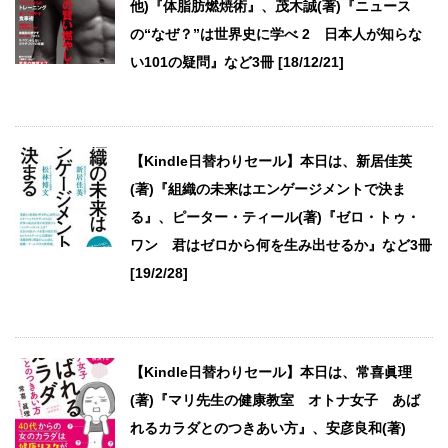
他)『体脂肪燃焼術』、茂木誠(著)『ニュース
の“なぜ？”は世界史に学べ 2 日本人が知らな
い101の疑問』など3冊 [18/12/21]
【Kindle日替わりセール】本日は、新居佳英
(著)『組織の未来はエンゲージメントで決ま
る』、ピーター・ティール(著)『ゼロ・トゥ・
ワン 君はゼロから何を生み出せるか』など3冊
[19/2/28]
【Kindle日替わりセール】本日は、常喜眞理
(著)『マリ先生の健康教室 オトナ女子 あば
れるカラダとのつきあい方』、安彦良和(著)