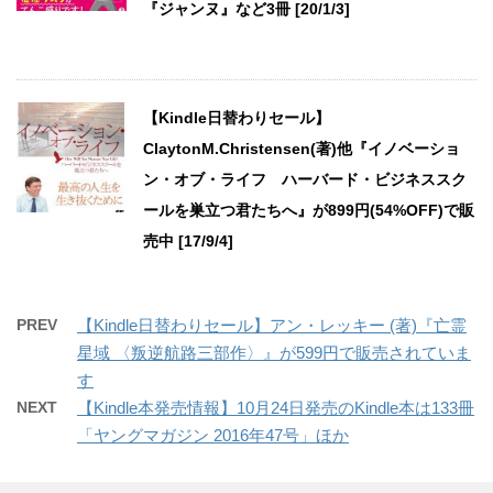
『ジャンヌ』など3冊 [20/1/3]
【Kindle日替わりセール】
ClaytonM.Christensen(著)他『イノベーショ
ン・オブ・ライフ ハーバード・ビジネススク
ールを巣立つ君たちへ』が899円(54%OFF)で販
売中 [17/9/4]
PREV
【Kindle日替わりセール】アン・レッキー (著)『亡霊
星域 〈叛逆航路三部作〉』が599円で販売されていま
す
NEXT
【Kindle本発売情報】10月24日発売のKindle本は133冊
「ヤングマガジン 2016年47号」ほか