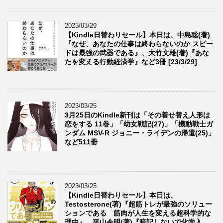
2023/03/29
【Kindle日替わりセール】本日は、中島聡(著)
『なぜ、あなたの仕事は終わらないのか スピー
ドは最強の武器である』、大竹文雄(著)『あな
たを変える行動経済学』など3冊 [23/3/29]
2023/03/25
3月25日のKindle新刊は「その着せ替え人形は
恋をする 11巻」「幼女戦記(27)」「機動戦士ガ
ンダム MSV-R ジョニー・ライデンの帰還(25)」
など511冊
2023/03/25
【Kindle日替わりセール】本日は、
Testosterone(著)『超筋トレが最強のソリュー
ションである 筋肉が人生を変える超科学的な
理由』、平山令明(著)『暗記しないで化学入