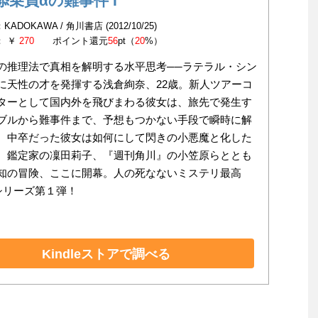
添乗員αの難事件 I
ADOKAWA / 角川書店 (2012/10/25)
： ￥
270
ポイント還元
56
pt（
20
%）
の推理法で真相を解明する水平思考──ラテラル・シン
に天性の才を発揮する浅倉絢奈、22歳。新人ツアーコ
ターとして国内外を飛びまわる彼女は、旅先で発生す
ブルから難事件まで、予想もつかない手段で瞬時に解
。中卒だった彼女は如何にして閃きの小悪魔と化した
 鑑定家の凜田莉子、『週刊角川』の小笠原らととも
知の冒険、ここに開幕。人の死なないミステリ最高
シリーズ第１弾！
Kindleストアで調べる