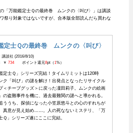
の「万能鑑定士Ｑの最終巻 ムンクの〈叫び〉」は講談
ワ祭り対象ではないですが、合本版全部読んだら買わな
鑑定士Ｑの最終巻 ムンクの〈叫び〉
談社 (2016/8/10)
： ￥
734
ポイント還元
8
pt（
1
%）
鑑定士Ｑ」シリーズ完結！タイムリミットは120時
ンク「叫び」の謎を解け！出発点となったリサイクル
プ＜チープグッズ＞に戻った凜田莉子。ムンクの絵画
」の盗難事件を機に、過去最難関の謎へと導かれる。
追ううち、探偵になった小笠原悠斗との心のすれちが
、真意が見え始め……。人の死なないミステリ、「万
士Ｑ」シリーズ遂にここに完結。