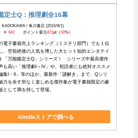
鑑定士Q：推理劇全16幕
KADOKAWA / 角川書店 (2015/9/1)
： ￥
942
ポイント還元
471
pt（
50
%）
の電子書籍売上ランキング（ミステリ部門）でも１位
し、空前絶後の人気を博した大ヒット知的エンタテイ
ト「万能鑑定士Q」シリーズ！ シリーズ中最高傑作
声も高い「推理劇I～IV」や、初読者にも絶対オススメ
編集I・II」等のほか、最新作「謎解き」まで、Qシリ
魅力を余す所なく楽しめる傑作集が電子書籍限定の豪
版として満を持して登場。
Kindleストアで調べる