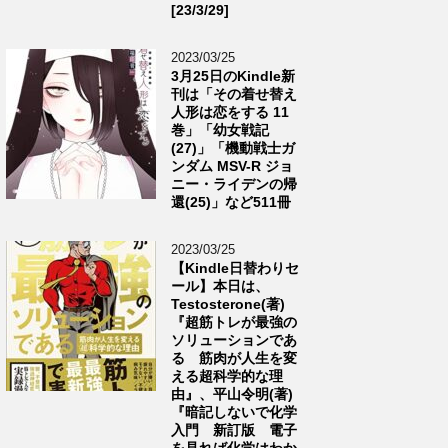
[23/3/29]
2023/03/25
3月25日のKindle新
刊は「その着せ替え
人形は恋をする 11
巻」「幼女戦記
(27)」「機動戦士ガ
ンダム MSV-R ジョ
ニー・ライデンの帰
還(25)」など511冊
2023/03/25
【Kindle日替わりセ
ール】本日は、
Testosterone(著)
『超筋トレが最強の
ソリューションであ
る 筋肉が人生を変
える超科学的な理
由』、平山令明(著)
『暗記しないで化学
入門 新訂版 電子
を見れば化学はわか