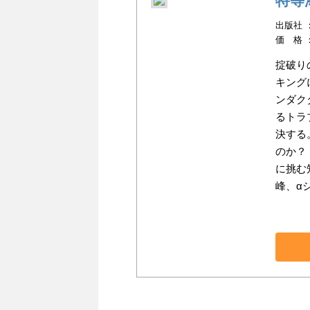
特等
出版社 ：K
価 格 
掟破り
キング
ンダク
るトラ
決する
のか？
に挑む
峰、α