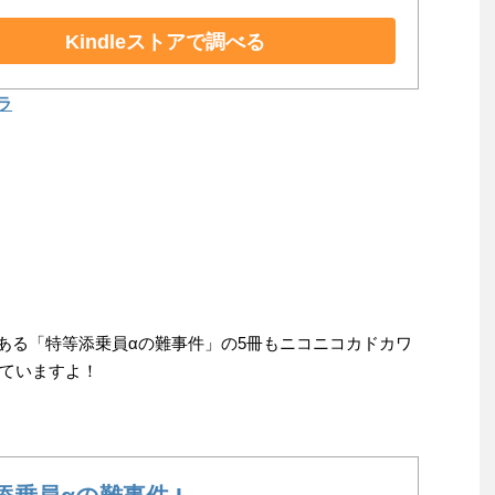
Kindleストアで調べる
ラ
ある「特等添乗員αの難事件」の5冊もニコニコカドカワ
ていますよ！