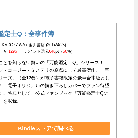
鑑定士Q：全事件簿
ADOKAWA / 角川書店 (2014/4/25)
： ￥
1296
ポイント還元
648
pt（
50
%）
ことを知らない勢いの「万能鑑定士Q」シリーズ！
ン・コージ―・ミステリの原点にして最高傑作、「事
リーズ」（全12巻）が電子書籍限定の豪華合本版とし
！ 電子オリジナルの描き下ろしカバーでファン待望
に。特典として、公式ファンブック『万能鑑定士Qの
』を収録。
Kindleストアで調べる