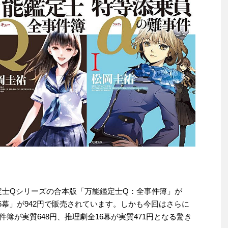
万能鑑定士Qシリーズの合本版「万能鑑定士Q：全事件簿」が
16幕」が942円で販売されています。しかも今回はさらに
簿が実質648円、推理劇全16幕が実質471円となる驚き