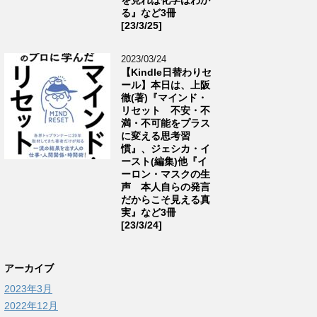
る』など3冊
[23/3/25]
2023/03/24
【Kindle日替わりセ
ール】本日は、上阪
徹(著)『マインド・
リセット 不安・不
満・不可能をプラス
に変える思考習
慣』、ジェシカ・イ
ースト(編集)他『イ
ーロン・マスクの生
声 本人自らの発言
だからこそ見える真
実』など3冊
[23/3/24]
アーカイブ
2023年3月
2022年12月