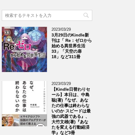
2023/03/29
3月29日のKindle新
刊は「 Re：ゼロから
始める異世界生活
33」「天空の扉
18」など311冊
2023/03/29
【Kindle日替わりセ
ール】本日は、中島
聡(著)『なぜ、あな
たの仕事は終わらな
いのか スピードは最
強の武器である』、
大竹文雄(著)『あな
たを変える行動経済
学』など3冊