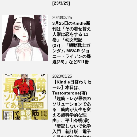
[23/3/29]
2023/03/25
3月25日のKindle新
刊は「その着せ替え
人形は恋をする 11
巻」「幼女戦記
(27)」「機動戦士ガ
ンダム MSV-R ジョ
ニー・ライデンの帰
還(25)」など511冊
2023/03/25
【Kindle日替わりセ
ール】本日は、
Testosterone(著)
『超筋トレが最強の
ソリューションであ
る 筋肉が人生を変
える超科学的な理
由』、平山令明(著)
『暗記しないで化学
入門 新訂版 電子
を見れば化学はわか