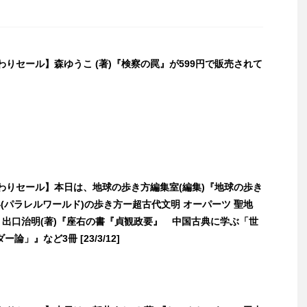
日替わりセール】森ゆうこ (著)『検察の罠』が599円で販売されて
日替わりセール】本日は、地球の歩き方編集室(編集)『地球の歩き
界(パラレルワールド)の歩き方ー超古代文明 オーパーツ 聖地
』、出口治明(著)『座右の書『貞観政要』 中国古典に学ぶ「世
論」』など3冊 [23/3/12]