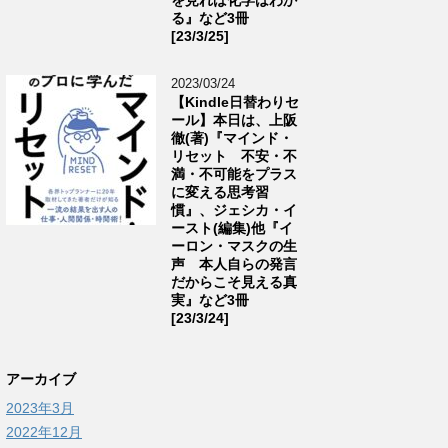
る』など3冊
[23/3/25]
2023/03/24
【Kindle日替わりセ
ール】本日は、上阪
徹(著)『マインド・
リセット 不安・不
満・不可能をプラス
に変える思考習
慣』、ジェシカ・イ
ースト(編集)他『イ
ーロン・マスクの生
声 本人自らの発言
だからこそ見える真
実』など3冊
[23/3/24]
アーカイブ
2023年3月
2022年12月