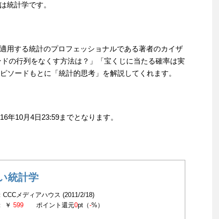
は統計学です。
適用する統計のプロフェッショナルである著者のカイザ
ンドの行列をなくす方法は？」「宝くじに当たる確率は実
エピソードもとに「統計的思考」を解説してくれます。
年10月4日23:59までとなります。
い統計学
CCCメディアハウス (2011/2/18)
： ￥
599
ポイント還元
0
pt（
-
%）