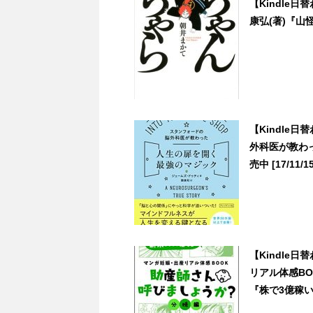
【Kindle
康弘(著)『山怪
【Kindle
外科医が教わっ
売中 [17/11/15
【Kindle
リアル体感BO
『株で3億稼い