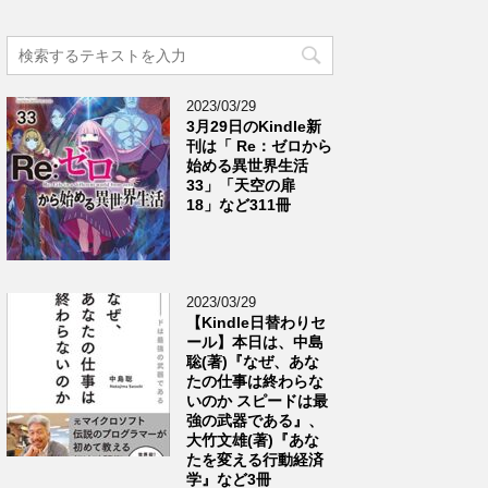
2023/03/29
3月29日のKindle新
刊は「 Re：ゼロから
始める異世界生活
33」「天空の扉
18」など311冊
2023/03/29
【Kindle日替わりセ
ール】本日は、中島
聡(著)『なぜ、あな
たの仕事は終わらな
いのか スピードは最
強の武器である』、
大竹文雄(著)『あな
たを変える行動経済
学』など3冊