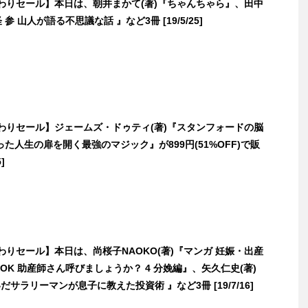
日替わりセール】本日は、朝井まかて(著)『ちゃんちゃら』、田中
 参 山人が語る不思議な話 』など3冊 [19/5/25]
日替わりセール】ジェームズ・ドゥティ(著)『スタンフォードの脳
た人生の扉を開く最強のマジック』が899円(51%OFF)で販
]
日替わりセール】本日は、尚桜子NAOKO(著)『マンガ 妊娠・出産
OK 助産師さん呼びましょうか？ 4 分娩編』、矢久仁史(著)
だサラリーマンが息子に教えた投資術 』など3冊 [19/7/16]