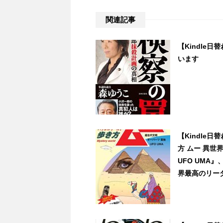
関連記事
【Kindle
います
【Kindle
方 ムー 異世
UFO UMA
界最高のリーダー