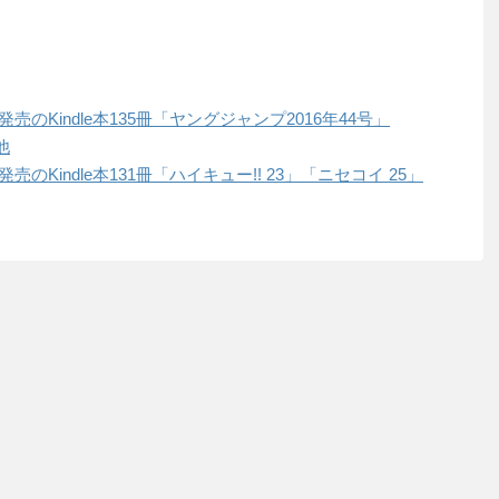
日発売のKindle本135冊「ヤングジャンプ2016年44号」
他
発売のKindle本131冊「ハイキュー!! 23」「ニセコイ 25」