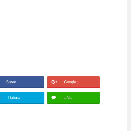
Share
Google+
!
Hatena
LINE