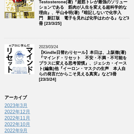
Testosterone(著)『超筋トレが最強のソリュー
ションである 筋肉が人生を変える超科学的な
理由』、平山令明(著)『暗記しないで化学入
門 新訂版 電子を見れば化学はわかる』など3
冊 [23/3/25]
2023/03/24
【Kindle日替わりセール】本日は、上阪徹(著)
『マインド・リセット 不安・不満・不可能を
プラスに変える思考習慣』、ジェシカ・イース
ト(編集)他『イーロン・マスクの生声 本人自
らの発言だからこそ見える真実』など3冊
[23/3/24]
アーカイブ
2023年3月
2022年12月
2022年11月
2022年10月
2022年9月