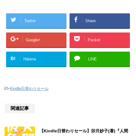
Twitter
Share
Google+
Pocket
B!
Hatena
LINE
-
Kindle日替わりセール
関連記事
【Kindle日替わりセール】卯月妙子(著)『人間