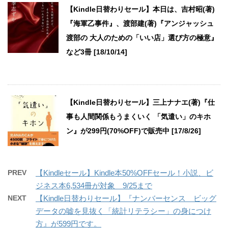
【Kindle日替わりセール】本日は、吉村昭(著)
『海軍乙事件』、渡部建(著)『アンジャッシュ
渡部の 大人のための「いい店」選び方の極意』
など3冊 [18/10/14]
【Kindle日替わりセール】三上ナナエ(著)『仕
事も人間関係もうまくいく 「気遣い」のキホ
ン』が299円(70%OFF)で販売中 [17/8/26]
PREV
【Kindleセール】Kindle本50%OFFセール！小説、ビ
ジネス本6,534冊が対象 9/25まで
NEXT
【Kindle日替わりセール】『ナンバーセンス ビッグ
データの嘘を見抜く「統計リテラシー」の身につけ
方』が599円です。