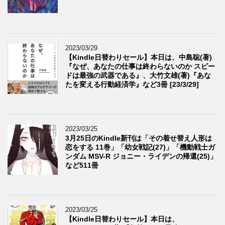
2023/03/29
【Kindle日替わりセール】本日は、中島聡(著)
『なぜ、あなたの仕事は終わらないのか スピー
ドは最強の武器である』、大竹文雄(著)『あな
たを変える行動経済学』など3冊 [23/3/29]
2023/03/25
3月25日のKindle新刊は「その着せ替え人形は
恋をする 11巻」「幼女戦記(27)」「機動戦士ガ
ンダム MSV-R ジョニー・ライデンの帰還(25)」
など511冊
2023/03/25
【Kindle日替わりセール】本日は、